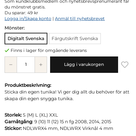
Som kundklubbsmedlem och nyhetsbrevsprenumerant får
du mönstret gratis.
Du sparar:
49 kr
Logga in/Skapa konto
|
Anmäl till nyhetsbrevet
Mönster:
Digitalt Svenska
Färgutskrift Svenska
Finns i lager för omgående leverans
Lägg i varukorgen
Produktbeskrivning:
Sticka din egen tunika! Vi ger dig allt du behöver för att
skapa din egen snygga tunika.
Storlek:
S (M) L (XL) XXL
Garnåtgång
: 9 (10) 11 (12) 15 n fg 2008, 2014, 2015
Stickor:
NDLWRX4 mm, NDLWRX Virknål 4 mm