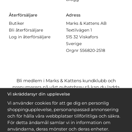
Återförsäljare
Adress
Butiker
Marks & Kattens AB
Bli återförsäljare
Textilvägen 1
Log in återförsäljare
515 32 Viskafors
Sverige
Orgnr
556820-2518
Bli medlem i Marks & Kattens kundklubb och
prenumerera på vårt nyhetsbrev så kan du ladda
ner många mönster
gratis
och få många
på köpet
Vi skräddarsyr din upplevelse
när du handlar garn till mönstret. Du ser vilka som
Vi använder cookies för att ge dig en personlig
är
gratis
när du är
inloggad
.
shoppingupplevelse, personanpassad annonsering
och för hålla våra webbplatser tillförlitliga och säkra.
Bli medlem
För detta ändamål samlar vi in information om
användarna, deras mönster och deras enheter.