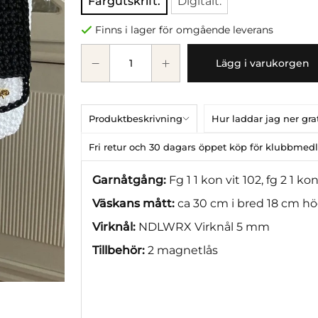
Färgutskrift.
Digitalt.
Finns i lager för omgående leverans
Lägg i varukorgen
Produktbeskrivning
Hur laddar jag ner gr
Fri retur och 30 dagars öppet köp för klubbme
Garnåtgång:
Fg 1 1 kon vit 102, fg 2 1 kon
Väskans mått:
ca 30 cm i bred 18 cm h
Virknål:
NDLWRX Virknål 5 mm
Tillbehör:
2 magnetlås