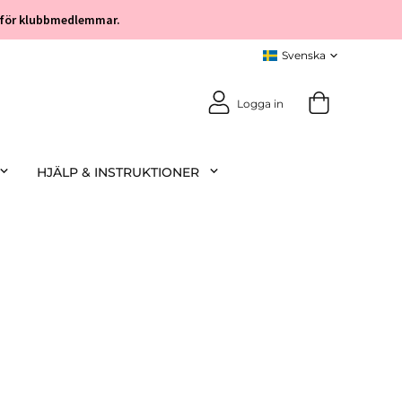
öp för klubbmedlemmar.
Logga in
HJÄLP & INSTRUKTIONER