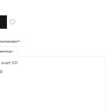
atismönster?
dlemmar
 svart 101
ög