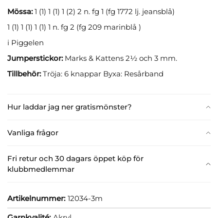
Mössa:
1 (1) 1 (1) 1 (2) 2 n. fg 1 (fg 1772 lj. jeansblå)
1 (1) 1 (1) 1 (1) 1 n. fg 2 (fg 209 marinblå )
i Piggelen
Jumperstickor:
Marks & Kattens 2½ och 3 mm.
Tillbehör:
Tröja: 6 knappar Byxa: Resårband
Hur laddar jag ner gratismönster?
Vanliga frågor
Fri retur och 30 dagars öppet köp för
klubbmedlemmar
Artikelnummer:
12034-3m
Garnkvalité:
Akryl