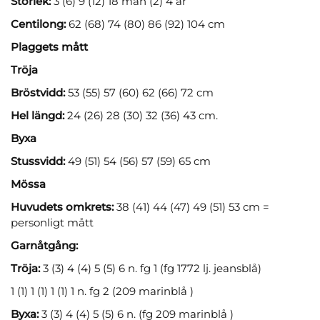
Storlek:
3 (6) 9 (12) 18 mån (2) 4 år
Centilong:
62 (68) 74 (80) 86 (92) 104 cm
Plaggets mått
Tröja
Bröstvidd:
53 (55) 57 (60) 62 (66) 72 cm
Hel längd:
24 (26) 28 (30) 32 (36) 43 cm.
Byxa
Stussvidd:
49 (51) 54 (56) 57 (59) 65 cm
Mössa
Huvudets omkrets:
38 (41) 44 (47) 49 (51) 53 cm =
personligt mått
Garnåtgång:
Tröja:
3 (3) 4 (4) 5 (5) 6 n. fg 1 (fg 1772 lj. jeansblå)
1 (1) 1 (1) 1 (1) 1 n. fg 2 (209 marinblå )
Byxa:
3 (3) 4 (4) 5 (5) 6 n. (fg 209 marinblå )