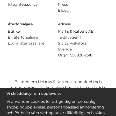
Integritetspolicy
Press
Blogg
Återförsäljare
Adress
Butiker
Marks & Kattens AB
Bli återförsäljare
Textilvägen 1
Log in återförsäljare
515 32 Viskafors
Sverige
Orgnr
556820-2518
Bli medlem i Marks & Kattens kundklubb och
prenumerera på vårt nyhetsbrev så kan du ladda
ner många mönster
gratis
och få många
på köpet
Vi skräddarsyr din upplevelse
när du handlar garn till mönstret. Du ser vilka som
Vi använder cookies för att ge dig en personlig
är
gratis
när du är
inloggad
.
shoppingupplevelse, personanpassad annonsering
och för hålla våra webbplatser tillförlitliga och säkra.
Bli medlem