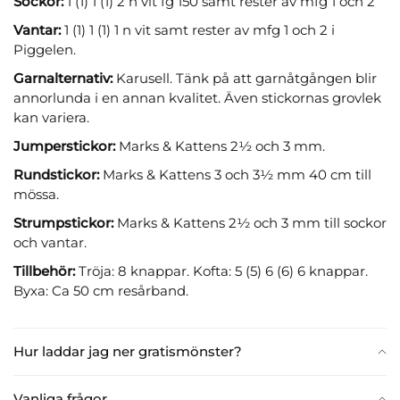
Sockor:
1 (1) 1 (1) 2 n vit fg 150 samt rester av mfg 1 och 2
Vantar:
1 (1) 1 (1) 1 n vit samt rester av mfg 1 och 2 i
Piggelen.
Garnalternativ:
Karusell. Tänk på att garnåtgången blir
annorlunda i en annan kvalitet. Även stickornas grovlek
kan variera.
Jumperstickor:
Marks & Kattens 2½ och 3 mm.
Rundstickor:
Marks & Kattens 3 och 3½ mm 40 cm till
mössa.
Strumpstickor:
Marks & Kattens 2½ och 3 mm till sockor
och vantar.
Tillbehör:
Tröja: 8 knappar. Kofta: 5 (5) 6 (6) 6 knappar.
Byxa: Ca 50 cm resårband.
Hur laddar jag ner gratismönster?
Vanliga frågor