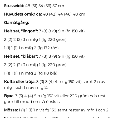
Stussvidd:
48 (51) 54 (56) 57 cm
Huvudets omkr ca:
40 (42) 44 (46) 48 cm
Garnåtgång:
Helt set, "lingon":
7 (8) 8 (9) 9 n (fg 150 vit)
2 (2) 2 (2) 3 n mfg 1 (fg 220 grön)
1 (1) 1 (1) 1 n mfg 2 (fg 172 röd)
Helt set, "blåbär":
7 (8) 8 (9) 9 n (fg 150 vit)
2 (2) 2 (2) 3 n mfg 1 (fg 220 grön)
1 (1) 1 (1) 1 n mfg 2 (fg 118 blå)
Kofta eller tröja:
3 (3) 3 (4) 4 n (fg 150 vit) samt 2 n av
mfg 1 och 1 n av mfg 2.
Byxa:
3 (3) 4 (4) 5 n (fg 150 vit eller 220 grön) och rest
garn till mudd om så önskas
Mössa:
1 (1) 1 (1) 1 n vit fg 150 samt rester av mfg 1 och 2