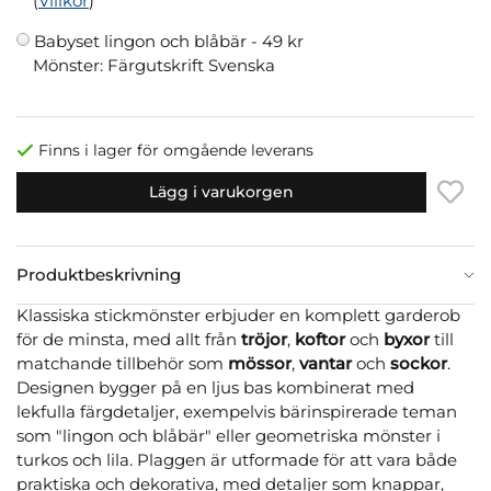
(
Villkor
)
Babyset lingon och blåbär -
49 kr
Mönster: Färgutskrift Svenska
Finns i lager för omgående leverans
Lägg i varukorgen
Produktbeskrivning
Klassiska stickmönster erbjuder en komplett garderob
för de minsta, med allt från
tröjor
,
koftor
och
byxor
till
matchande tillbehör som
mössor
,
vantar
och
sockor
.
Designen bygger på en ljus bas kombinerat med
lekfulla färgdetaljer, exempelvis bärinspirerade teman
som "lingon och blåbär" eller geometriska mönster i
turkos och lila. Plaggen är utformade för att vara både
praktiska och dekorativa, med detaljer som knappar,