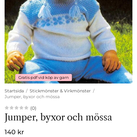
Gratis pdf vid köp av garn
Startsida
/
Stickmönster & Virkmönster
/
Jumper, byxor och mössa
(0)
Jumper, byxor och mössa
140 kr