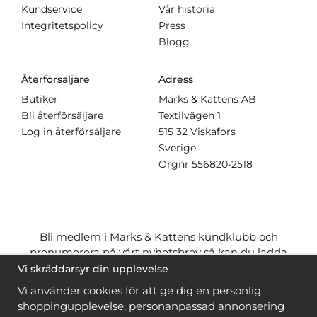
Kundservice
Vår historia
Integritetspolicy
Press
Blogg
Återförsäljare
Adress
Butiker
Marks & Kattens AB
Bli återförsäljare
Textilvägen 1
Log in återförsäljare
515 32 Viskafors
Sverige
Orgnr
556820-2518
Bli medlem i Marks & Kattens kundklubb och
prenumerera på vårt nyhetsbrev så kan du ladda
ner många mönster
gratis
och få många
på köpet
Vi skräddarsyr din upplevelse
när du handlar garn till mönstret. Du ser vilka som
Vi använder cookies för att ge dig en personlig
är
gratis
när du är
inloggad
.
shoppingupplevelse, personanpassad annonsering