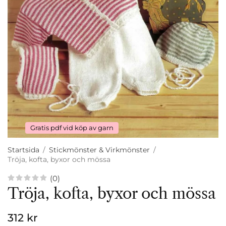
Gratis pdf vid köp av garn
Startsida
/
Stickmönster & Virkmönster
/
Tröja, kofta, byxor och mössa
(0)
Tröja, kofta, byxor och mössa
312 kr