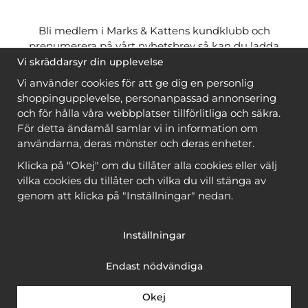
Bli medlem i Marks & Kattens kundklubb och
prenumerera på vårt nyhetsbrev så kan du ladda
ner många mönster
gratis
och få många
på köpet
Vi skräddarsyr din upplevelse
när du handlar garn till mönstret. Du ser vilka som
Vi använder cookies för att ge dig en personlig
är
gratis
när du är
inloggad
.
shoppingupplevelse, personanpassad annonsering
och för hålla våra webbplatser tillförlitliga och säkra.
Bli medlem
För detta ändamål samlar vi in information om
användarna, deras mönster och deras enheter.
Klicka på "Okej" om du tillåter alla cookies eller välj
vilka cookies du tillåter och vilka du vill stänga av
genom att klicka på "Inställningar" nedan.
Copyright © 2026, Marks & Kattens AB
Inställningar
Endast nödvändiga
Okej