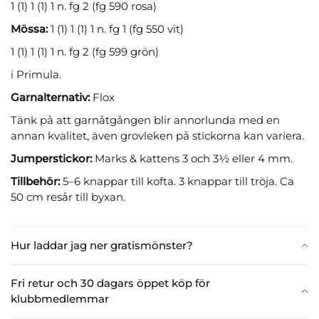
1 (1) 1 (1) 1 n. fg 2 (fg 590 rosa)
Mössa:
1 (1) 1 (1) 1 n. fg 1 (fg 550 vit)
1 (1) 1 (1) 1 n. fg 2 (fg 599 grön)
i Primula.
Garnalternativ:
Flox
Tänk på att garnåtgången blir annorlunda med en
annan kvalitet, även grovleken på stickorna kan variera.
Jumperstickor:
Marks & kattens 3 och 3½ eller 4 mm.
Tillbehör:
5–6 knappar till kofta. 3 knappar till tröja. Ca
50 cm resår till byxan.
Hur laddar jag ner gratismönster?
Fri retur och 30 dagars öppet köp för
klubbmedlemmar