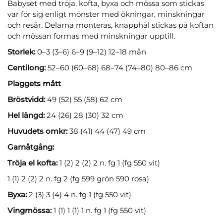
Babyset med tröja, kofta, byxa och mössa som stickas
var för sig enligt mönster med ökningar, minskningar
och resår. Delarna monteras, knapphål stickas på koftan
och mössan formas med minskningar upptill.
Storlek:
0–3 (3–6) 6–9 (9–12) 12–18 mån
Centilong:
52–60 (60–68) 68–74 (74–80) 80–86 cm
Plaggets mått
Bröstvidd:
49 (52) 55 (58) 62 cm
Hel längd:
24 (26) 28 (30) 32 cm
Huvudets omkr:
38 (41) 44 (47) 49 cm
Garnåtgång:
Tröja el kofta:
1 (2) 2 (2) 2 n. fg 1 (fg 550 vit)
1 (1) 2 (2) 2 n. fg 2 (fg 599 grön 590 rosa)
Byxa:
2 (3) 3 (4) 4 n. fg 1 (fg 550 vit)
Vingmössa:
1 (1) 1 (1) 1 n. fg 1 (fg 550 vit)