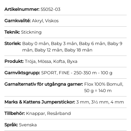
Artikelnummer:
55052-03
Garnkvalité:
Akryl,
Viskos
Teknik:
Stickning
Storlek:
Baby 0 mån,
Baby 3 mån,
Baby 6 mån,
Baby 9
mån,
Baby 12 mån,
Baby 18 mån
Produkt:
Tröja,
Mössa,
Kofta,
Byxa
Garnviktsgrupp:
SPORT, FINE - 250-350 m - 100 g
Garnalternativ för utgångna garner:
Flox 100% Bomull,
50 g = 140 m
Marks & Kattens Jumperstickor:
3 mm,
3½ mm,
4 mm
Tillbehör:
Knappar,
Resårband
Språk:
Svenska