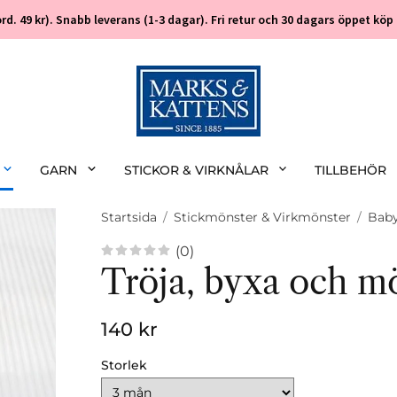
 (ord. 49 kr). Snabb leverans (1-3 dagar). Fri retur och 30 dagars öppet k
GARN
STICKOR & VIRKNÅLAR
TILLBEHÖR
Startsida
/
Stickmönster & Virkmönster
/
Bab
(0)
Tröja, byxa och m
140 kr
Storlek