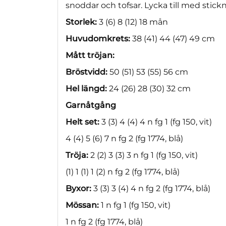
snoddar och tofsar. Lycka till med stick
Storlek:
3 (6) 8 (12) 18 mån
Huvudomkrets:
38 (41) 44 (47) 49 cm
Mått tröjan:
Bröstvidd:
50 (51) 53 (55) 56 cm
Hel längd:
24 (26) 28 (30) 32 cm
Garnåtgång
Helt set:
3 (3) 4 (4) 4 n fg 1 (fg 150, vit)
4 (4) 5 (6) 7 n fg 2 (fg 1774, blå)
Tröja:
2 (2) 3 (3) 3 n fg 1 (fg 150, vit)
(1) 1 (1) 1 (2) n fg 2 (fg 1774, blå)
Byxor:
3 (3) 3 (4) 4 n fg 2 (fg 1774, blå)
Mössan:
1 n fg 1 (fg 150, vit)
1 n fg 2 (fg 1774, blå)