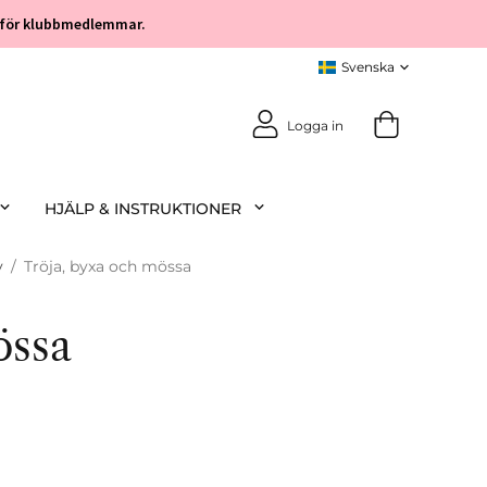
öp för klubbmedlemmar.
Logga in
HJÄLP & INSTRUKTIONER
y
/
Tröja, byxa och mössa
össa