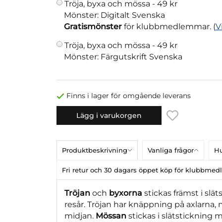
Tröja, byxa och mössa -
49 kr
Mönster: Digitalt Svenska
Gratismönster
för klubbmedlemmar. (
V
Tröja, byxa och mössa -
49 kr
Mönster: Färgutskrift Svenska
Finns i lager för omgående leverans
Lägg i varukorgen
Produktbeskrivning
Vanliga frågor
Hu
Fri retur och 30 dagars öppet köp för klubbme
Tröjan
och
byxorna
stickas främst i sl
resår. Tröjan har knäppning på axlarna,
midjan.
Mössan
stickas i slätstickning