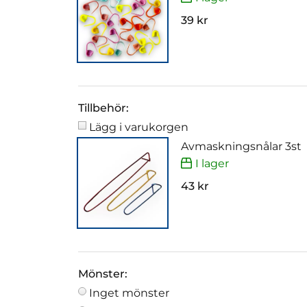
39 kr
Tillbehör:
Lägg i varukorgen
Avmaskningsnålar 3st
I lager
43 kr
Mönster:
Inget mönster