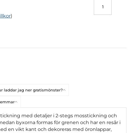
illkor
)
r laddar jag ner gratismönster?
dlemmar
ätstickning med detaljer i 2-stegs mosstickning och
 medan byxorna formas för grenen och har en resår i
 med en vikt kant och dekoreras med öronlappar,