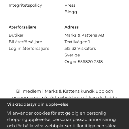
Integritetspolicy
Press
Blogg
Återförsäljare
Adress
Butiker
Marks & Kattens AB
Bli återförsäljare
Textilvägen 1
Log in återförsäljare
515 32 Viskafors
Sverige
Orgnr
556820-2518
Bli medlem i Marks & Kattens kundklubb och
prenumerera på vårt nyhetsbrev så kan du ladda
ner många mönster
gratis
och få många
på köpet
Vi skräddarsyr din upplevelse
när du handlar garn till mönstret. Du ser vilka som
Vi använder cookies för att ge dig en personlig
är
gratis
när du är
inloggad
.
shoppingupplevelse, personanpassad annonsering
och för hålla våra webbplatser tillförlitliga och säkra.
Bli medlem