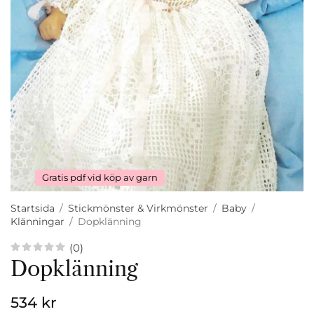
Gratis pdf vid köp av garn
Startsida
/
Stickmönster & Virkmönster
/
Baby
/
Klänningar
/
Dopklänning
(0)
Dopklänning
534 kr