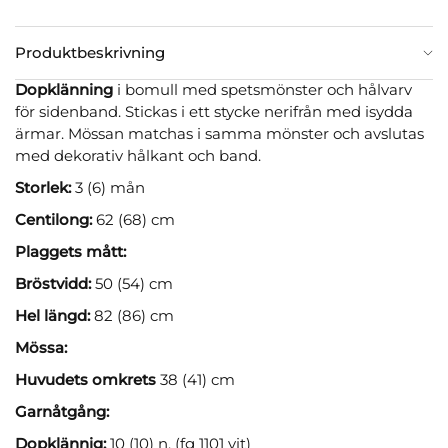
Produktbeskrivning
Dopklänning
i bomull med spetsmönster och hålvarv
för sidenband. Stickas i ett stycke nerifrån med isydda
ärmar. Mössan matchas i samma mönster och avslutas
med dekorativ hålkant och band.
Storlek:
3 (6) mån
Centilong:
62 (68) cm
Plaggets mått:
Bröstvidd:
50 (54) cm
Hel längd:
82 (86) cm
Mössa:
Huvudets omkrets
38 (41) cm
Garnåtgång:
Dopklännig:
10 (10) n. (fg 1101 vit)