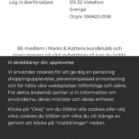
Log in återförsäljare
515 32 Viskafors
Sverige
Orgnr
556820-2518
Bli medlem i Marks & Kattens kundklubb och
prenumerera på vårt nyhetsbrev så kan du ladda
ner många mönster
gratis
och få många
på köpet
Vi skräddarsyr din upplevelse
när du handlar garn till mönstret. Du ser vilka som
Vi använder cookies för att ge dig en personlig
är
gratis
när du är
inloggad
.
shoppingupplevelse, personanpassad annonsering
och för hålla våra webbplatser tillförlitliga och säkra.
Bli medlem
För detta ändamål samlar vi in information om
användarna, deras mönster och deras enheter.
Klicka på "Okej" om du tillåter alla cookies eller välj
vilka cookies du tillåter och vilka du vill stänga av
genom att klicka på "Inställningar" nedan.