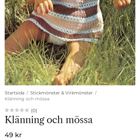
Startsida
/
Stickmönster & Virkmönster
/
Klänning och mössa
(0)
Klänning och mössa
49 kr