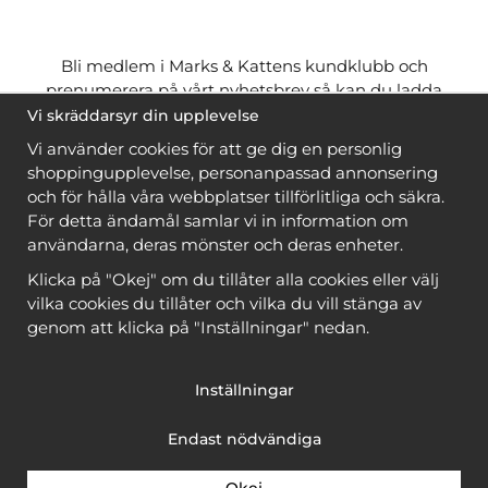
Bli medlem i Marks & Kattens kundklubb och
prenumerera på vårt nyhetsbrev så kan du ladda
ner många mönster
gratis
och få många
på köpet
Vi skräddarsyr din upplevelse
när du handlar garn till mönstret. Du ser vilka som
Vi använder cookies för att ge dig en personlig
är
gratis
när du är
inloggad
.
shoppingupplevelse, personanpassad annonsering
och för hålla våra webbplatser tillförlitliga och säkra.
Bli medlem
För detta ändamål samlar vi in information om
användarna, deras mönster och deras enheter.
Klicka på "Okej" om du tillåter alla cookies eller välj
vilka cookies du tillåter och vilka du vill stänga av
genom att klicka på "Inställningar" nedan.
Copyright © 2026, Marks & Kattens AB
Inställningar
Endast nödvändiga