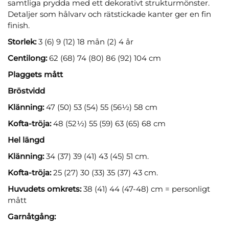
samtliga prydda med ett dekorativt strukturmönster.
Detaljer som hålvarv och rätstickade kanter ger en fin
finish.
Storlek:
3 (6) 9 (12) 18 mån (2) 4 år
Centilong:
62 (68) 74 (80) 86 (92) 104 cm
Plaggets mått
Bröstvidd
Klänning:
47 (50) 53 (54) 55 (56½) 58 cm
Kofta-tröja:
48 (52½) 55 (59) 63 (65) 68 cm
Hel längd
Klänning:
34 (37) 39 (41) 43 (45) 51 cm.
Kofta-tröja:
25 (27) 30 (33) 35 (37) 43 cm.
Huvudets omkrets:
38 (41) 44 (47-48) cm = personligt
mått
Garnåtgång: