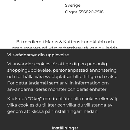
Sverige
Orgnr
556820-2518
Bli medlem i Marks & Kattens kundklubb och
prenumerera på vårt nyhetsbrev så kan du ladda
ner många mönster
gratis
och få många
på köpet
Vi skräddarsyr din upplevelse
när du handlar garn till mönstret. Du ser vilka som
Vi använder cookies för att ge dig en personlig
är
gratis
när du är
inloggad
.
shoppingupplevelse, personanpassad annonsering
och för hålla våra webbplatser tillförlitliga och säkra.
Bli medlem
För detta ändamål samlar vi in information om
användarna, deras mönster och deras enheter.
Klicka på "Okej" om du tillåter alla cookies eller välj
vilka cookies du tillåter och vilka du vill stänga av
genom att klicka på "Inställningar" nedan.
Copyright © 2026, Marks & Kattens AB
Inställningar