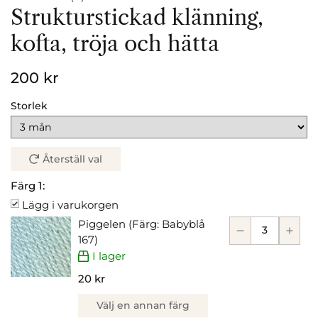
Strukturstickad klänning,
kofta, tröja och hätta
200 kr
Storlek
Återställ val
Färg 1:
Lägg i varukorgen
Piggelen (Färg: Babyblå
167)
I lager
20 kr
Välj en annan färg