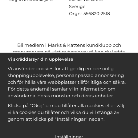
Sverige
Orgnr
556820-2518
Bli medlem i Marks & Kattens kundklubb och
prenumerera på vårt nyhetsbrev så kan du ladda
ner många mönster
gratis
och få många
på köpet
Vi skräddarsyr din upplevelse
när du handlar garn till mönstret. Du ser vilka som
Vi använder cookies för att ge dig en personlig
är
gratis
när du är
inloggad
.
shoppingupplevelse, personanpassad annonsering
och för hålla våra webbplatser tillförlitliga och säkra.
Bli medlem
För detta ändamål samlar vi in information om
användarna, deras mönster och deras enheter.
Klicka på "Okej" om du tillåter alla cookies eller välj
vilka cookies du tillåter och vilka du vill stänga av
genom att klicka på "Inställningar" nedan.
Copyright © 2026, Marks & Kattens AB
Inställningar