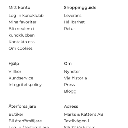
Mitt konto
Shoppingguide
Log in kundklubb
Leverans
Mina favoriter
Hållbarhet
Bli medlem i
Retur
kundklubben
Kontakta oss
Om cookies
Hjälp
Om
Villkor
Nyheter
Kundservice
Vår historia
Integritetspolicy
Press
Blogg
Återförsäljare
Adress
Butiker
Marks & Kattens AB
Bli återförsäljare
Textilvägen 1
Log in återförsäljare
515 32 Viskafors