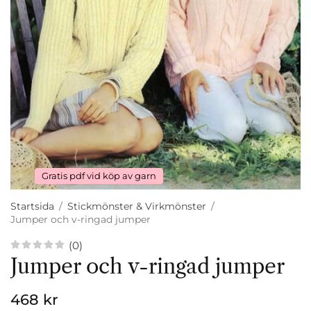
Gratis pdf vid köp av garn
Startsida
/
Stickmönster & Virkmönster
/
Jumper och v-ringad jumper
(0)
Jumper och v-ringad jumper
468 kr