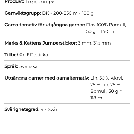
Produkt:
Tröja,
Jumper
Garnviktsgrupp:
DK - 200-250 m - 100 g
Garnalternativ för utgångna garner:
Flox 100% Bomull,
50 g = 140 m
Marks & Kattens Jumperstickor:
3 mm,
3½ mm
Tillbehör:
Flätsticka
Språk:
Svenska
Utgångna garner med garnalternativ:
Lin, 50 % Akryl,
25 % Lin, 25 %
Bomull, 50 g =
118 m
Svårighetsgrad:
4 - Svår