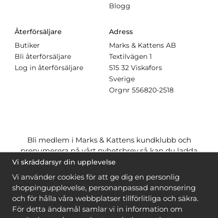
Blogg
Återförsäljare
Adress
Butiker
Marks & Kattens AB
Bli återförsäljare
Textilvägen 1
Log in återförsäljare
515 32 Viskafors
Sverige
Orgnr
556820-2518
Bli medlem i Marks & Kattens kundklubb och
prenumerera på vårt nyhetsbrev så kan du ladda
ner många mönster
gratis
och få många
på köpet
Vi skräddarsyr din upplevelse
när du handlar garn till mönstret. Du ser vilka som
Vi använder cookies för att ge dig en personlig
är
gratis
när du är
inloggad
.
shoppingupplevelse, personanpassad annonsering
och för hålla våra webbplatser tillförlitliga och säkra.
Bli medlem
För detta ändamål samlar vi in information om