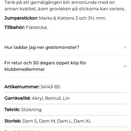
Tänk på att garnåtgången blir annorlunda med en
annan kvalitet, även grovleken på stickorna kan variera.
Jumperstickor:
Marks & Kattens 3 och 3½ mm.
Tillbehör:
Flätsticka.
Hur laddar jag ner gratismönster?
Fri retur och 30 dagars öppet köp för
klubbmedlemmar
Artikelnummer:
54143-BS
Garnkvalité:
Akryl,
Bomull,
Lin
Teknik:
Stickning
Storlek:
Dam S,
Dam M,
Dam L,
Dam XL