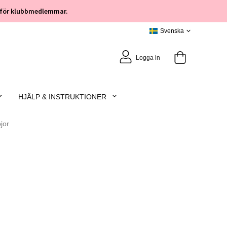
öp för klubbmedlemmar.
Logga in
HJÄLP & INSTRUKTIONER
jor