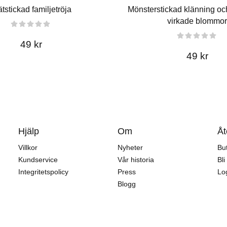
ätstickad familjetröja
Mönsterstickad klänning oc
virkade blommor
49 kr
49 kr
Hjälp
Om
Åt
Villkor
Nyheter
But
Kundservice
Vår historia
Bli
Integritetspolicy
Press
Log
Blogg