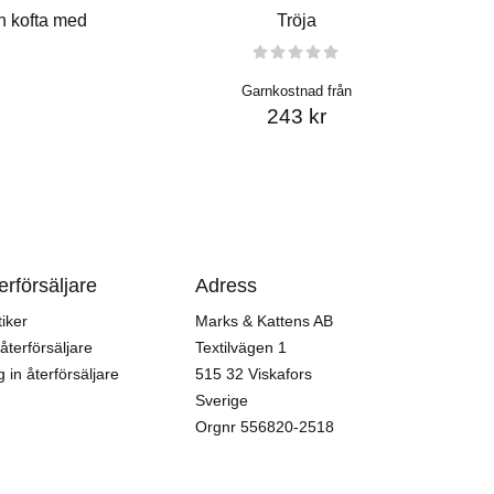
h kofta med
Tröja
Garnkostnad från
243 kr
erförsäljare
Adress
iker
Marks & Kattens AB
 återförsäljare
Textilvägen 1
 in återförsäljare
515 32 Viskafors
Sverige
Orgnr
556820-2518