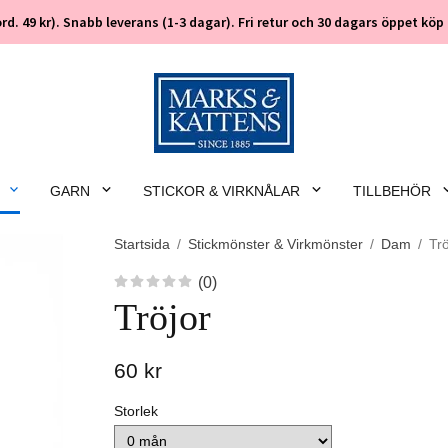
 (ord. 49 kr). Snabb leverans (1-3 dagar). Fri retur och 30 dagars öppet k
GARN
STICKOR & VIRKNÅLAR
TILLBEHÖR
Startsida
/
Stickmönster & Virkmönster
/
Dam
/
Trö
(0)
Tröjor
60 kr
Storlek