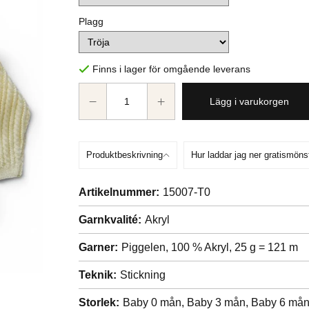
Plagg
Finns i lager för omgående leverans
Lägg i varukorgen
Produktbeskrivning
Hur laddar jag ner gratismöns
Artikelnummer:
15007-T0
Garnkvalité:
Akryl
Garner:
Piggelen, 100 % Akryl, 25 g = 121 m
Teknik:
Stickning
Storlek:
Baby 0 mån,
Baby 3 mån,
Baby 6 må