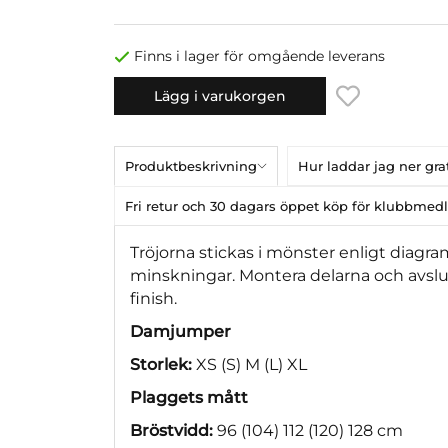
Finns i lager för omgående leverans
Lägg i varukorgen
Produktbeskrivning
Hur laddar jag ner gr
Fri retur och 30 dagars öppet köp för klubbme
Tröjorna stickas i mönster enligt diag
minskningar. Montera delarna och avsl
finish.
Damjumper
Storlek:
XS (S) M (L) XL
Plaggets mått
Bröstvidd:
96 (104) 112 (120) 128 cm