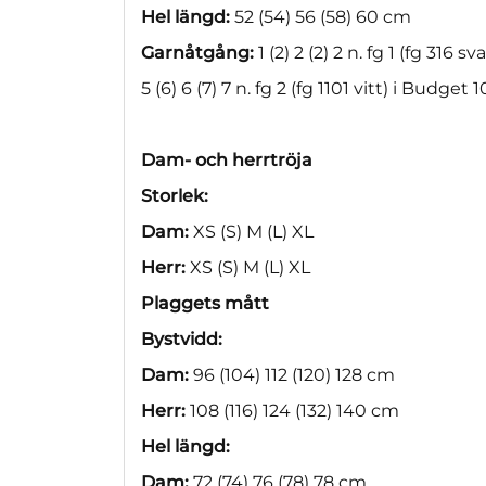
Hel längd:
52 (54) 56 (58) 60 cm
Garnåtgång:
1 (2) 2 (2) 2 n. fg 1 (fg 316 sva
5 (6) 6 (7) 7 n. fg 2 (fg 1101 vitt) i Budget 1
Dam- och herrtröja
Storlek:
Dam:
XS (S) M (L) XL
Herr:
XS (S) M (L) XL
Plaggets mått
Bystvidd:
Dam:
96 (104) 112 (120) 128 cm
Herr:
108 (116) 124 (132) 140 cm
Hel längd:
Dam:
72 (74) 76 (78) 78 cm