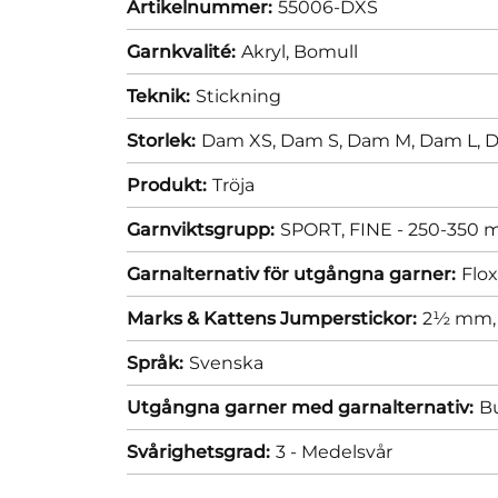
Artikelnummer:
55006-DXS
Garnkvalité:
Akryl,
Bomull
Teknik:
Stickning
Storlek:
Dam XS,
Dam S,
Dam M,
Dam L,
D
Produkt:
Tröja
Garnviktsgrupp:
SPORT, FINE - 250-350 m
Garnalternativ för utgångna garner:
Flo
Marks & Kattens Jumperstickor:
2½ mm
Språk:
Svenska
Utgångna garner med garnalternativ:
Bu
Svårighetsgrad:
3 - Medelsvår