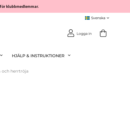
öp för klubbmedlemmar.
Logga in
HJÄLP & INSTRUKTIONER
och herrtröja