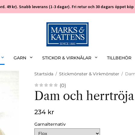
 (ord. 49 kr). Snabb leverans (1-3 dagar). Fri retur och 30 dagars öppet k
GARN
STICKOR & VIRKNÅLAR
TILLBEHÖR
Startsida
/
Stickmönster & Virkmönster
/
Dam 
(0)
Dam och herrtröja
234 kr
Garnalternativ