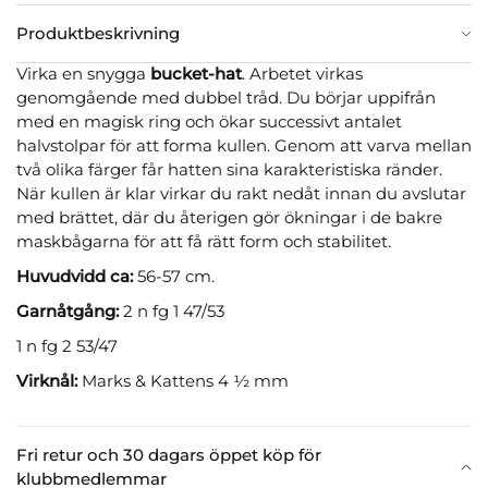
Produktbeskrivning
Virka en snygga
bucket-hat
. Arbetet virkas
genomgående med dubbel tråd. Du börjar uppifrån
med en magisk ring och ökar successivt antalet
halvstolpar för att forma kullen. Genom att varva mellan
två olika färger får hatten sina karakteristiska ränder.
När kullen är klar virkar du rakt nedåt innan du avslutar
med brättet, där du återigen gör ökningar i de bakre
maskbågarna för att få rätt form och stabilitet.
Huvudvidd ca:
56-57 cm.
Garnåtgång:
2 n fg 1 47/53
1 n fg 2 53/47
Virknål:
Marks & Kattens 4 ½ mm
Fri retur och 30 dagars öppet köp för
klubbmedlemmar