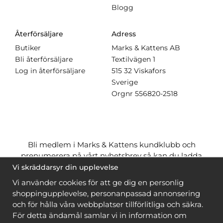
Blogg
Återförsäljare
Adress
Butiker
Marks & Kattens AB
Bli återförsäljare
Textilvägen 1
Log in återförsäljare
515 32 Viskafors
Sverige
Orgnr
556820-2518
Bli medlem i Marks & Kattens kundklubb och
prenumerera på vårt nyhetsbrev så kan du ladda
ner många mönster
gratis
och få många
på köpet
Vi skräddarsyr din upplevelse
när du handlar garn till mönstret. Du ser vilka som
Vi använder cookies för att ge dig en personlig
är
gratis
när du är
inloggad
.
shoppingupplevelse, personanpassad annonsering
och för hålla våra webbplatser tillförlitliga och säkra.
Bli medlem
För detta ändamål samlar vi in information om