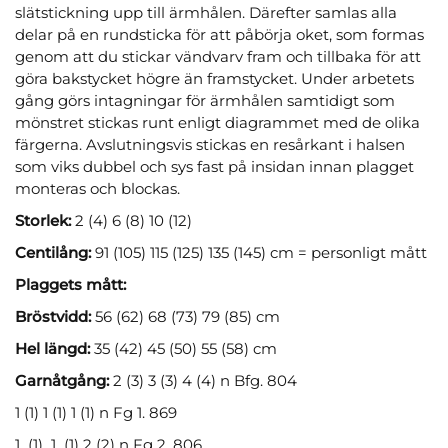
slätstickning upp till ärmhålen. Därefter samlas alla
delar på en rundsticka för att påbörja oket, som formas
genom att du stickar vändvarv fram och tillbaka för att
göra bakstycket högre än framstycket. Under arbetets
gång görs intagningar för ärmhålen samtidigt som
mönstret stickas runt enligt diagrammet med de olika
färgerna. Avslutningsvis stickas en resårkant i halsen
som viks dubbel och sys fast på insidan innan plagget
monteras och blockas.
Storlek:
2 (4) 6 (8) 10 (12)
Centilång:
91 (105) 115 (125) 135 (145) cm = personligt mått
Plaggets mått:
Bröstvidd:
56 (62) 68 (73) 79 (85) cm
Hel längd:
35 (42) 45 (50) 55 (58) cm
Garnåtgång:
2 (3) 3 (3) 4 (4) n Bfg. 804
1 (1) 1 (1) 1 (1) n Fg 1. 869
1 (1) 1 (1) 2 (2) n Fg 2. 806