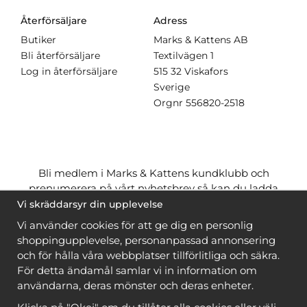
Återförsäljare
Adress
Butiker
Marks & Kattens AB
Bli återförsäljare
Textilvägen 1
Log in återförsäljare
515 32 Viskafors
Sverige
Orgnr
556820-2518
Bli medlem i Marks & Kattens kundklubb och
prenumerera på vårt nyhetsbrev så kan du ladda
ner många mönster
gratis
och få många
på köpet
Vi skräddarsyr din upplevelse
när du handlar garn till mönstret. Du ser vilka som
Vi använder cookies för att ge dig en personlig
är
gratis
när du är
inloggad
.
shoppingupplevelse, personanpassad annonsering
och för hålla våra webbplatser tillförlitliga och säkra.
Bli medlem
För detta ändamål samlar vi in information om
användarna, deras mönster och deras enheter.