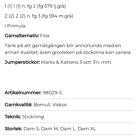
1 (1) 1 (1) n. fg 2 (fg 579 lj.grå)
2 (2) 2 (2) n. fg 3 (fg 594 m.grå)
i Primula.
Garnalternativ:
Flox
Tänk på att garnåtgången blir annorlunda med en
annan kvalitet, även grovleken på stickorna kan variera.
Jumperstickor:
Marks & Kattens 3 och 3½ mm.
Artikelnummer:
98029-S
Garnkvalité:
Bomull,
Viskos
Teknik:
Stickning
Storlek:
Dam S,
Dam M,
Dam L,
Dam XL