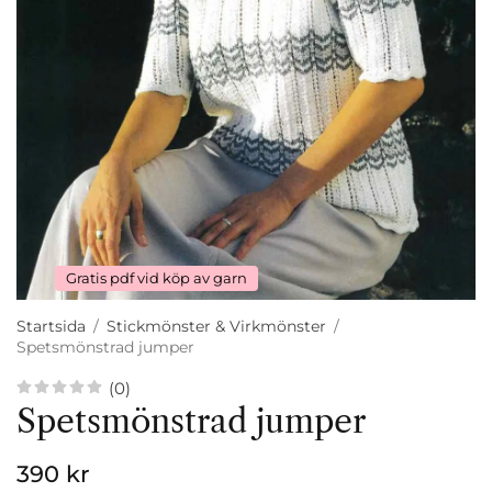
Gratis pdf vid köp av garn
Startsida
/
Stickmönster & Virkmönster
/
Spetsmönstrad jumper
(0)
Spetsmönstrad jumper
390 kr