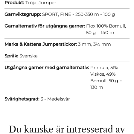
Produkt:
Tröja,
Jumper
Garnviktsgrupp:
SPORT, FINE - 250-350 m - 100 g
Garnalternativ för utgångna garner:
Flox 100% Bomull,
50 g = 140 m
Marks & Kattens Jumperstickor:
3 mm,
3½ mm
Språk:
Svenska
Utgångna garner med garnalternativ:
Primula, 51%
Viskos, 49%
Bomull, 50 g =
130 m
Svårighetsgrad:
3 - Medelsvår
Du kanske är intresserad av