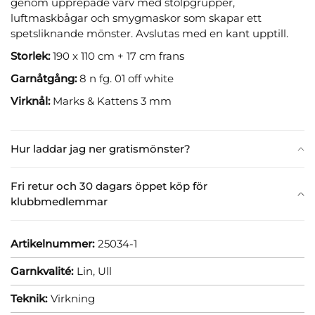
genom upprepade varv med stolpgrupper,
luftmaskbågar och smygmaskor som skapar ett
spetsliknande mönster. Avslutas med en kant upptill.
Storlek:
190 x 110 cm + 17 cm frans
Garnåtgång:
8 n fg. 01 off white
Virknål:
Marks & Kattens 3 mm
Hur laddar jag ner gratismönster?
Fri retur och 30 dagars öppet köp för
klubbmedlemmar
Artikelnummer:
25034-1
Garnkvalité:
Lin,
Ull
Teknik:
Virkning