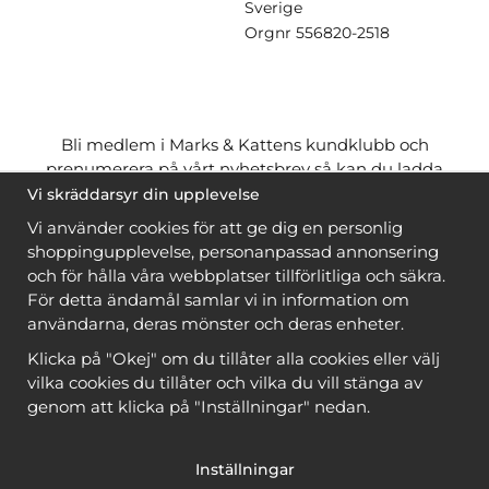
Sverige
Orgnr
556820-2518
Bli medlem i Marks & Kattens kundklubb och
prenumerera på vårt nyhetsbrev så kan du ladda
ner många mönster
gratis
och få många
på köpet
Vi skräddarsyr din upplevelse
när du handlar garn till mönstret. Du ser vilka som
Vi använder cookies för att ge dig en personlig
är
gratis
när du är
inloggad
.
shoppingupplevelse, personanpassad annonsering
och för hålla våra webbplatser tillförlitliga och säkra.
Bli medlem
För detta ändamål samlar vi in information om
användarna, deras mönster och deras enheter.
Klicka på "Okej" om du tillåter alla cookies eller välj
vilka cookies du tillåter och vilka du vill stänga av
genom att klicka på "Inställningar" nedan.
Copyright © 2026, Marks & Kattens AB
Inställningar