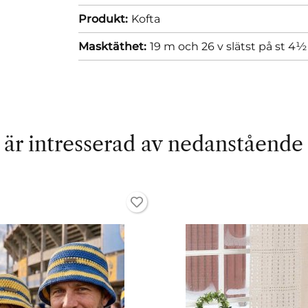
Produkt:
Kofta
Masktäthet:
19 m och 26 v slätst på st 4½
är intresserad av nedanstående