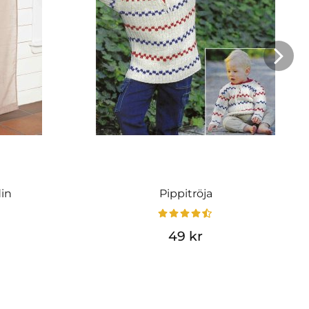
din
Pippitröja
49 kr