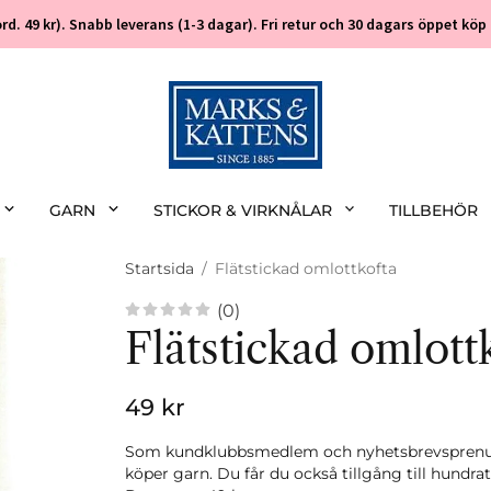
 (ord. 49 kr). Snabb leverans (1-3 dagar). Fri retur och 30 dagars öppet k
GARN
STICKOR & VIRKNÅLAR
TILLBEHÖR
Startsida
/
Flätstickad omlottkofta
(0)
Flätstickad omlott
49 kr
Som kundklubbsmedlem och nyhetsbrevsprenume
köper garn. Du får du också tillgång till hundra