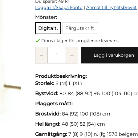
Du sparar:
49 kr
Logga in/Skapa konto
|
Anmäl till nyhetsbrevet
Mönster:
Digitalt.
Färgutskrift.
Finns i lager för omgående leverans
Lägg i varukorgen
Produktbeskrivning:
Storlek:
S (M) L (XL)
Bystvidd:
80-84 (88-92) 96-100 (104-110) 
Plaggets mått:
Bröstvidd:
84 (92) 100 (108) cm
Hel längd:
48 (50) 52 (54) cm
Garnåtgång:
7 (8) 9 (10) n. (fg 1578 beige