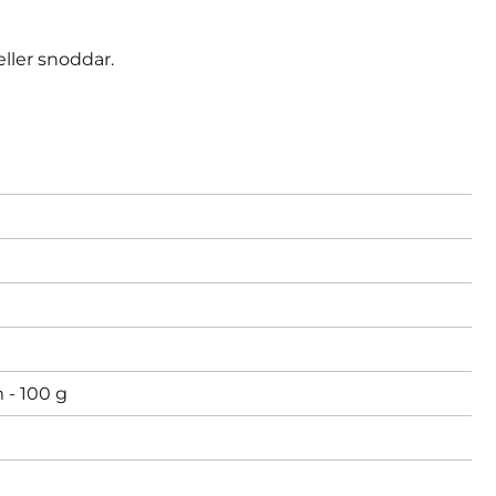
ller snoddar.
 - 100 g