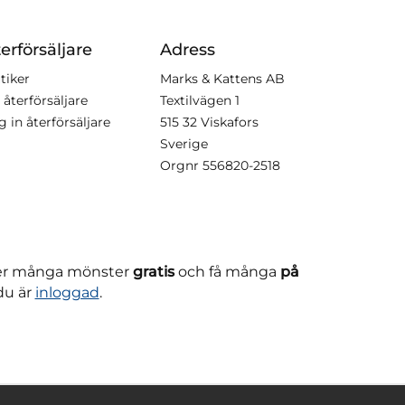
erförsäljare
Adress
tiker
Marks & Kattens AB
 återförsäljare
Textilvägen 1
g in återförsäljare
515 32 Viskafors
Sverige
Orgnr
556820-2518
ner många mönster
gratis
och få många
på
du är
inloggad
.