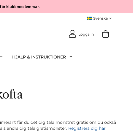
öp för klubbmedlemmar.
Logga in
HJÄLP & INSTRUKTIONER
kofta
rant får du det digitala mönstret gratis om du också
tals andra digitala gratismönster.
Registrera dig här