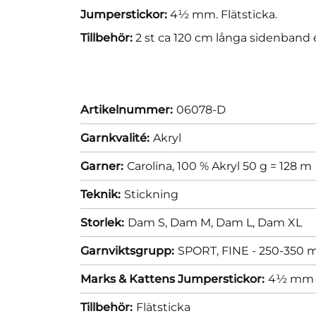
Jumperstickor:
4½ mm. Flätsticka.
Tillbehör:
2 st ca 120 cm långa sidenband e
Artikelnummer:
06078-D
Garnkvalité:
Akryl
Garner:
Carolina, 100 % Akryl 50 g = 128 m
Teknik:
Stickning
Storlek:
Dam S,
Dam M,
Dam L,
Dam XL
Garnviktsgrupp:
SPORT, FINE - 250-350 m
Marks & Kattens Jumperstickor:
4½ mm
Tillbehör:
Flätsticka