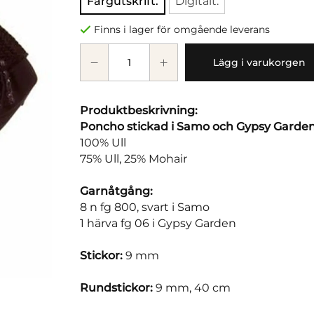
Färgutskrift.
Digitalt.
Finns i lager för omgående leverans
Lägg i varukorgen
Produktbeskrivning:
Poncho stickad i Samo och Gypsy Garde
100% Ull
75% Ull, 25% Mohair
Garnåtgång:
8 n fg 800, svart i Samo
1 härva fg 06 i Gypsy Garden
Stickor:
9 mm
Rundstickor:
9 mm, 40 cm