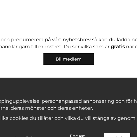
 och prenumerera på vårt nyhetsbrev så kan du ladda 
andlar garn till mönstret. Du ser vilka som är
gratis
när 
Bli medlem
pingupplevelse, personanpassad annonsering och för hålla
rna, deras mönster och deras enheter.
Copyright © 2026, Marks & Kattens AB
 vilka cookies du tillåter och vilka du vill stänga av genom
Endast