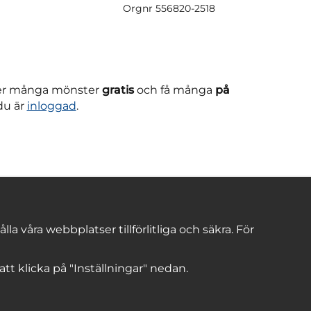
Orgnr
556820-2518
ner många mönster
gratis
och få många
på
du är
inloggad
.
 våra webbplatser tillförlitliga och säkra. För
 att klicka på "Inställningar" nedan.