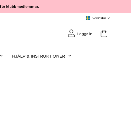
öp för klubbmedlemmar.
Logga in
HJÄLP & INSTRUKTIONER