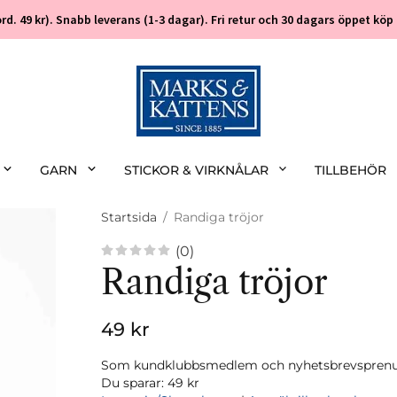
 (ord. 49 kr). Snabb leverans (1-3 dagar). Fri retur och 30 dagars öppet k
GARN
STICKOR & VIRKNÅLAR
TILLBEHÖR
Startsida
/
Randiga tröjor
(0)
Randiga tröjor
49 kr
Som kundklubbsmedlem och nyhetsbrevsprenume
Du sparar:
49 kr