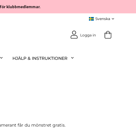
öp för klubbmedlemmar.
Logga in
HJÄLP & INSTRUKTIONER
rant får du mönstret gratis.