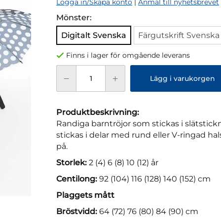
Logga in/Skapa konto
|
Anmäl till nyhetsbrevet
Mönster:
Digitalt Svenska
Färgutskrift Svenska
Finns i lager för omgående leverans
Lägg i varukorgen
Produktbeskrivning:
Randiga barntröjor som stickas i slätstic
stickas i delar med rund eller V-ringad hal
på.
Storlek:
2 (4) 6 (8) 10 (12) år
Centilong:
92 (104) 116 (128) 140 (152) cm
Plaggets mått
Bröstvidd:
64 (72) 76 (80) 84 (90) cm