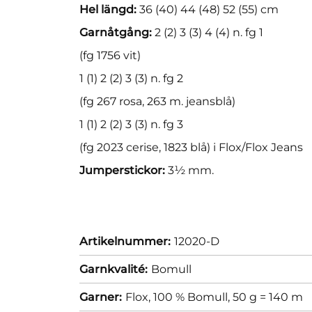
Hel längd:
36 (40) 44 (48) 52 (55) cm
Garnåtgång:
2 (2) 3 (3) 4 (4) n. fg 1
(fg 1756 vit)
1 (1) 2 (2) 3 (3) n. fg 2
(fg 267 rosa, 263 m. jeansblå)
1 (1) 2 (2) 3 (3) n. fg 3
(fg 2023 cerise, 1823 blå) i Flox/Flox Jeans
Jumperstickor:
3½ mm.
Artikelnummer:
12020-D
Garnkvalité:
Bomull
Garner:
Flox, 100 % Bomull, 50 g = 140 m