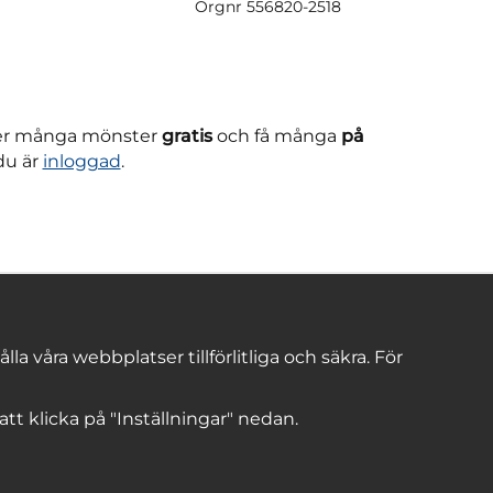
Orgnr
556820-2518
ner många mönster
gratis
och få många
på
du är
inloggad
.
 våra webbplatser tillförlitliga och säkra. För
 att klicka på "Inställningar" nedan.