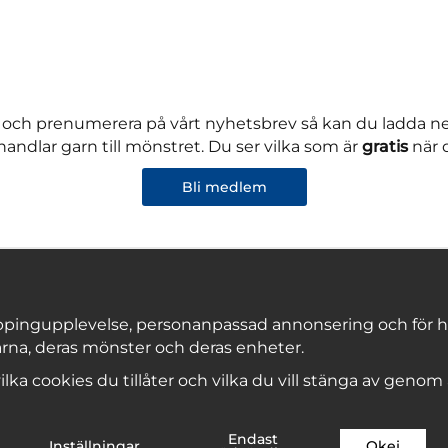
 och prenumerera på vårt nyhetsbrev så kan du ladda 
andlar garn till mönstret. Du ser vilka som är
gratis
när 
Bli medlem
pingupplevelse, personanpassad annonsering och för hålla
rna, deras mönster och deras enheter.
Copyright © 2026, Marks & Kattens AB
 vilka cookies du tillåter och vilka du vill stänga av genom
Endast
Inställningar
Okej