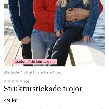
Gratis pdf vid köp av garn
Startsida
/
Strukturstickade tröjor
(0)
Strukturstickade tröjor
49 kr