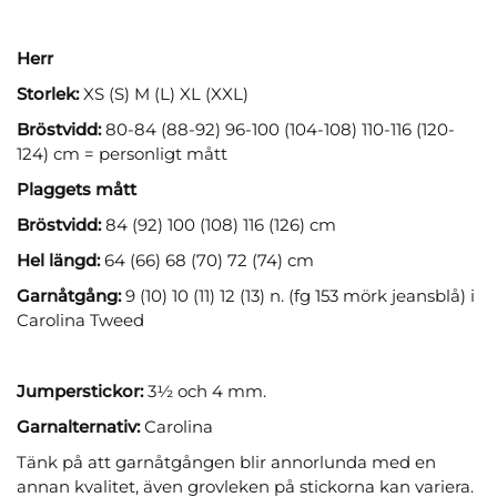
Herr
Storlek:
XS (S) M (L) XL (XXL)
Bröstvidd:
80-84 (88-92) 96-100 (104-108) 110-116 (120-
124) cm = personligt mått
Plaggets mått
Bröstvidd:
84 (92) 100 (108) 116 (126) cm
Hel längd:
64 (66) 68 (70) 72 (74) cm
Garnåtgång:
9 (10) 10 (11) 12 (13) n. (fg 153 mörk jeansblå) i
Carolina Tweed
Jumperstickor:
3½ och 4 mm.
Garnalternativ:
Carolina
Tänk på att garnåtgången blir annorlunda med en
annan kvalitet, även grovleken på stickorna kan variera.