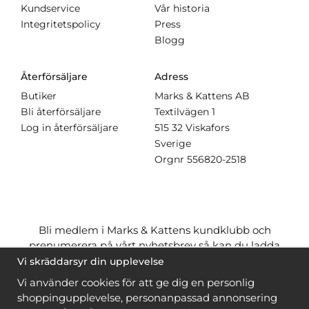
Kundservice
Vår historia
Integritetspolicy
Press
Blogg
Återförsäljare
Adress
Butiker
Marks & Kattens AB
Bli återförsäljare
Textilvägen 1
Log in återförsäljare
515 32 Viskafors
Sverige
Orgnr
556820-2518
Bli medlem i Marks & Kattens kundklubb och
prenumerera på vårt nyhetsbrev så kan du ladda
ner många mönster
gratis
och få många
på köpet
Vi skräddarsyr din upplevelse
när du handlar garn till mönstret. Du ser vilka som
Vi använder cookies för att ge dig en personlig
är
gratis
när du är
inloggad
.
shoppingupplevelse, personanpassad annonsering