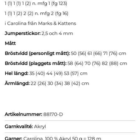
1 (1) 1 (1) 1 (2) n. mfg 1 (fg 123)
1 (1) 1 (2) 2 (2) n. mfg 2 (fg 16)
i Carolina från Marks & Kattens
Jumperstickor:
2,5 och 4 mm
Mått
Bröstvidd (personligt mått):
50 (56) 61 (66) 71 (76) cm
Bröstvidd (plaggets mått):
58 (64) 70 (76) 82 (88) cm
Hel längd:
35 (40) 44 (49) 53 (57) cm
Ärmlängd:
22 (26) 30 (34) 38 (42) cm
Artikelnummer:
88170-D
Garnkvalité:
Akryl
Garner:
Carolina, 100 % Akryl 50 g = 128 m