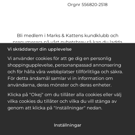
Orgnr
556820-2518
Bli medlem i Marks & Kattens kundklubb och
prenumerera på vårt nyhetsbrev så kan du ladda
ner många mönster
gratis
och få många
på köpet
Vi skräddarsyr din upplevelse
när du handlar garn till mönstret. Du ser vilka som
Vi använder cookies för att ge dig en personlig
är
gratis
när du är
inloggad
.
shoppingupplevelse, personanpassad annonsering
och för hålla våra webbplatser tillförlitliga och säkra.
Bli medlem
För detta ändamål samlar vi in information om
användarna, deras mönster och deras enheter.
Klicka på "Okej" om du tillåter alla cookies eller välj
vilka cookies du tillåter och vilka du vill stänga av
genom att klicka på "Inställningar" nedan.
Copyright © 2026, Marks & Kattens AB
Inställningar