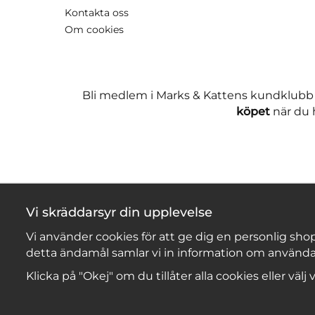
Kontakta oss
Om cookies
Bli medlem i Marks & Kattens kundklubb
köpet
när du h
Vi skräddarsyr din upplevelse
Vi använder cookies för att ge dig en personlig shop
detta ändamål samlar vi in information om använda
Klicka på "Okej" om du tillåter alla cookies eller välj