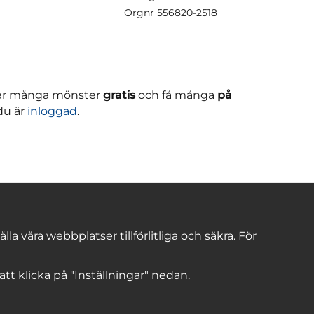
Orgnr
556820-2518
ner många mönster
gratis
och få många
på
du är
inloggad
.
 våra webbplatser tillförlitliga och säkra. För
 att klicka på "Inställningar" nedan.