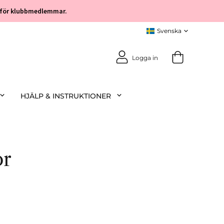
öp för klubbmedlemmar.
Logga in
HJÄLP & INSTRUKTIONER
or