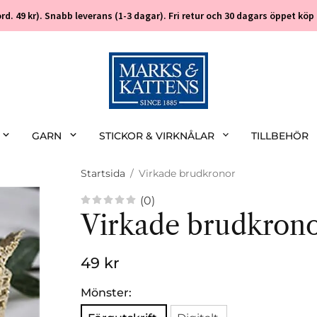
 (ord. 49 kr). Snabb leverans (1-3 dagar). Fri retur och 30 dagars öppet k
GARN
STICKOR & VIRKNÅLAR
TILLBEHÖR
Startsida
/
Virkade brudkronor
(0)
Virkade brudkron
49 kr
Mönster: