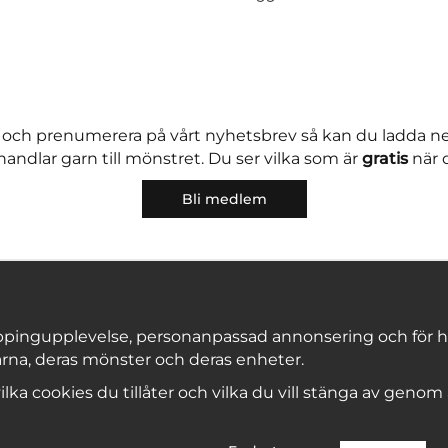
 och prenumerera på vårt nyhetsbrev så kan du ladda 
andlar garn till mönstret. Du ser vilka som är
gratis
när 
Bli medlem
pingupplevelse, personanpassad annonsering och för hålla
rna, deras mönster och deras enheter.
Copyright © 2026, Marks & Kattens AB
 vilka cookies du tillåter och vilka du vill stänga av genom