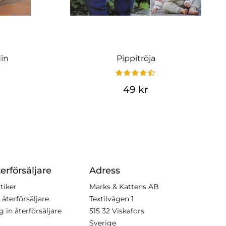
din
Pippitröja
49 kr
erförsäljare
Adress
tiker
Marks & Kattens AB
 återförsäljare
Textilvägen 1
g in återförsäljare
515 32 Viskafors
Sverige