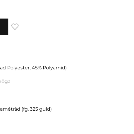
rad Polyester, 45% Polyamid)
 höga
 Lamétråd (fg. 325 guld)