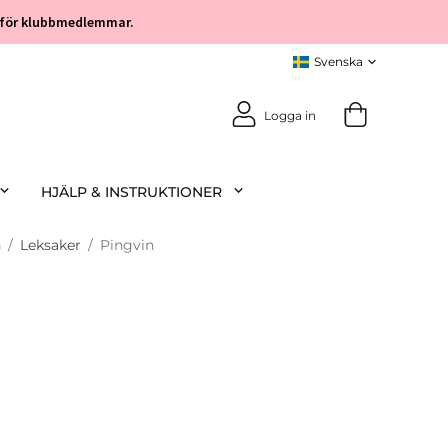
öp för klubbmedlemmar.
Logga in
HJÄLP & INSTRUKTIONER
n
/
Leksaker
/
Pingvin