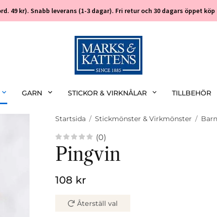
 (ord. 49 kr). Snabb leverans (1-3 dagar). Fri retur och 30 dagars öppet k
GARN
STICKOR & VIRKNÅLAR
TILLBEHÖR
Startsida
/
Stickmönster & Virkmönster
/
Bar
(0)
Pingvin
108 kr
Återställ val