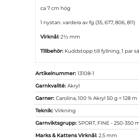
ca 7 cm hög
1 nystan. vardera av fg (35, 677, 806, 811)
Virknål:
2½ mm
Tillbehör:
Kuddstopp till fyllning, 1 par
Artikelnummer:
13108-1
Garnkvalité:
Akryl
Garner:
Carolina, 100 % Akryl 50 g = 128 m
Teknik:
Virkning
Garnviktsgrupp:
SPORT, FINE - 250-350 m
Marks & Kattens Virknål:
2.5 mm