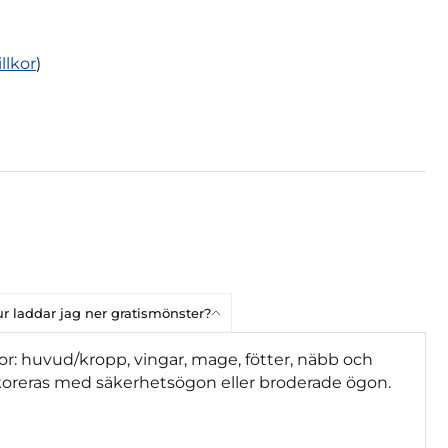
illkor
)
r laddar jag ner gratismönster?
or: huvud/kropp, vingar, mage, fötter, näbb och
koreras med säkerhetsögon eller broderade ögon.