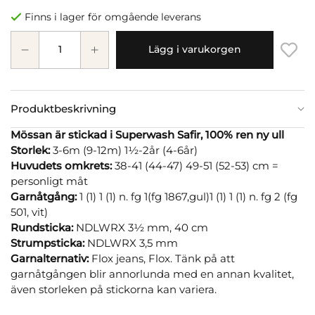
Finns i lager för omgående leverans
Lägg i varukorgen
Produktbeskrivning
Mössan är stickad i Superwash Safir, 100% ren ny ull
Storlek:
3-6m (9-12m) 1½-2år (4-6år)
Huvudets omkrets:
38-41 (44-47) 49-51 (52-53) cm =
personligt måt
Garnåtgång:
1 (1) 1 (1) n. fg 1(fg 1867,gul)1 (1) 1 (1) n. fg 2 (fg
501, vit)
Rundsticka:
NDLWRX 3½ mm, 40 cm
Strumpsticka:
NDLWRX 3,5 mm
Garnalternativ:
Flox jeans, Flox. Tänk på att
garnåtgången blir annorlunda med en annan kvalitet,
även storleken på stickorna kan variera.