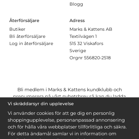
Blogg
Återförsäljare
Adress
Butiker
Marks & Kattens AB
Bli återförsäljare
Textilvägen 1
Log in återförsäljare
515 32 Viskafors
Sverige
Orgnr
556820-2518
Bli medlem i Marks & Kattens kundklubb och
prenumerera på vårt nyhetsbrev så kan du ladda
ner många mönster
gratis
och få många
på köpet
Vi skräddarsyr din upplevelse
när du handlar garn till mönstret. Du ser vilka som
Vi använder cookies för att ge dig en personlig
är
gratis
när du är
inloggad
.
shoppingupplevelse, personanpassad annonsering
och för hålla våra webbplatser tillförlitliga och säkra.
Bli medlem
För detta ändamål samlar vi in information om