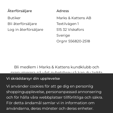
Återförsäljare
Adress
Butiker
Marks & Kattens AB
Bli återförsäljare
Textilvägen 1
Log in återförsäljare
515 32 Viskafors
Sverige
Orgnr
556820-2518
Bli medlem i Marks & Kattens kundklubb och
prenumerera på vårt nyhetsbrev så kan du ladda
ner många mönster
gratis
och få många
på köpet
Vi skräddarsyr din upplevelse
när du handlar garn till mönstret. Du ser vilka som
Vi använder cookies för att ge dig en personlig
är
gratis
när du är
inloggad
.
shoppingupplevelse, personanpassad annonsering
och för hålla våra webbplatser tillförlitliga och säkra.
Bli medlem
För detta ändamål samlar vi in information om
användarna, deras mönster och deras enheter.