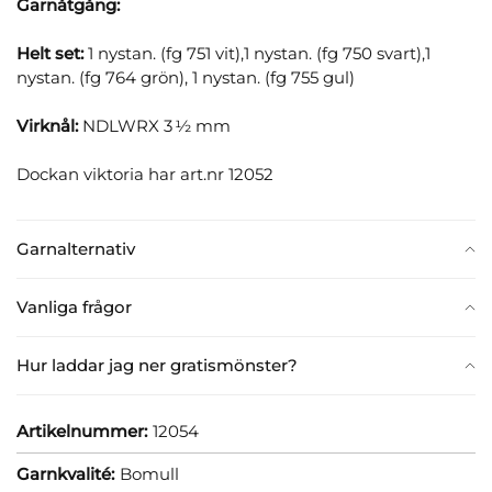
Garnåtgång:
Helt set:
1 nystan. (fg 751 vit),1 nystan. (fg 750 svart),1
nystan. (fg 764 grön), 1 nystan. (fg 755 gul)
Virknål:
NDLWRX 3 ½ mm
Dockan viktoria har art.nr 12052
Garnalternativ
Vanliga frågor
Hur laddar jag ner gratismönster?
Artikelnummer:
12054
Garnkvalité:
Bomull