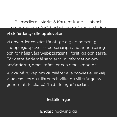
Bli medlem i Marks & Kattens kundklubb och
prenumerera på vårt nyhetsbrev så kan du ladda
ner många mönster
gratis
och få många
på köpet
Vi skräddarsyr din upplevelse
när du handlar garn till mönstret. Du ser vilka som
Vi använder cookies för att ge dig en personlig
är
gratis
när du är
inloggad
.
shoppingupplevelse, personanpassad annonsering
och för hålla våra webbplatser tillförlitliga och säkra.
Bli medlem
För detta ändamål samlar vi in information om
användarna, deras mönster och deras enheter.
Klicka på "Okej" om du tillåter alla cookies eller välj
vilka cookies du tillåter och vilka du vill stänga av
genom att klicka på "Inställningar" nedan.
Copyright © 2026, Marks & Kattens AB
Inställningar
Endast nödvändiga