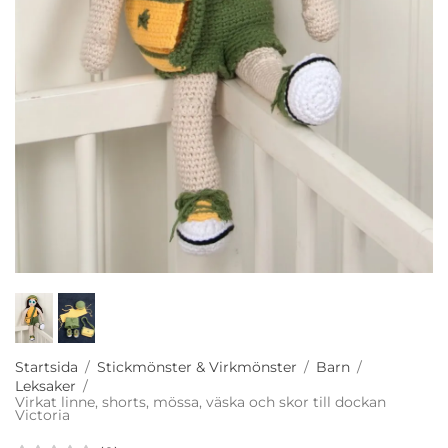
Startsida
/
Stickmönster & Virkmönster
/
Barn
/
Leksaker
/
Virkat linne, shorts, mössa, väska och skor till dockan
Victoria