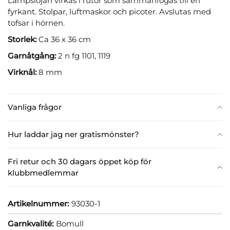
Lampslöjan virkas i rutor som sammanfogas till en
fyrkant. Stolpar, luftmaskor och picoter. Avslutas med
tofsar i hörnen.
Storlek:
Ca 36 x 36 cm
Garnåtgång:
2 n fg 1101, 1119
Virknål:
8 mm
Vanliga frågor
Hur laddar jag ner gratismönster?
Fri retur och 30 dagars öppet köp för
klubbmedlemmar
Artikelnummer:
93030-1
Garnkvalité:
Bomull