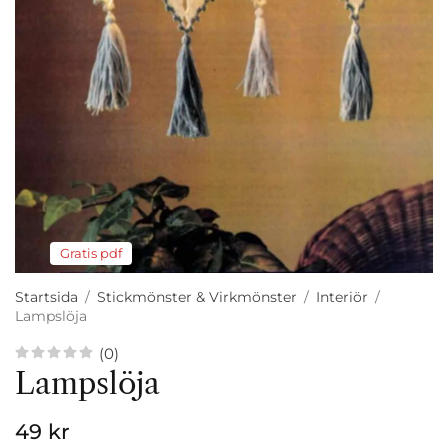
Gratis pdf
Startsida
/
Stickmönster & Virkmönster
/
Interiör
/
Lampslöja
(0)
Lampslöja
49 kr