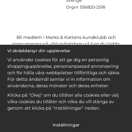
Sverige
Orgnr
556820-2518
Bli medlem i Marks & Kattens kundklubb och
prenumerera på vårt nyhetsbrev så kan du ladda
ner många mönster
gratis
och få många
på köpet
Vi skräddarsyr din upplevelse
när du handlar garn till mönstret. Du ser vilka som
Vi använder cookies för att ge dig en personlig
är
gratis
när du är
inloggad
.
shoppingupplevelse, personanpassad annonsering
och för hålla våra webbplatser tillförlitliga och säkra.
Bli medlem
För detta ändamål samlar vi in information om
användarna, deras mönster och deras enheter.
Klicka på "Okej" om du tillåter alla cookies eller välj
vilka cookies du tillåter och vilka du vill stänga av
genom att klicka på "Inställningar" nedan.
Copyright © 2026, Marks & Kattens AB
Inställningar