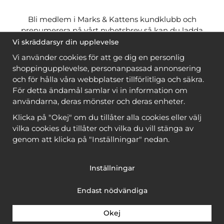
Bli medlem i Marks & Kattens kundklubb och
prenumerera på vårt nyhetsbrev så kan du ladda
ner många mönster
gratis
och få många
på köpet
Vi skräddarsyr din upplevelse
när du handlar garn till mönstret. Du ser vilka som
Vi använder cookies för att ge dig en personlig
är
gratis
när du är
inloggad
.
shoppingupplevelse, personanpassad annonsering
och för hålla våra webbplatser tillförlitliga och säkra.
Bli medlem
För detta ändamål samlar vi in information om
användarna, deras mönster och deras enheter.
Klicka på "Okej" om du tillåter alla cookies eller välj
vilka cookies du tillåter och vilka du vill stänga av
genom att klicka på "Inställningar" nedan.
Copyright © 2026, Marks & Kattens AB
Inställningar
Endast nödvändiga
Okej