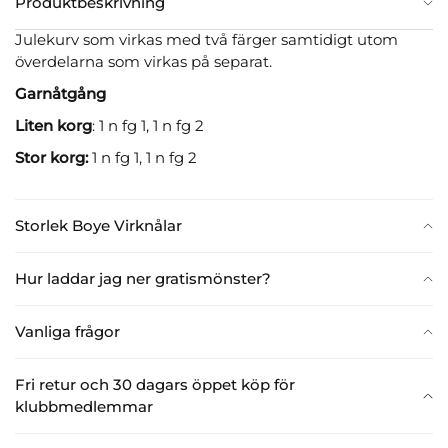
Produktbeskrivning
Julekurv som virkas med två färger samtidigt utom
överdelarna som virkas på separat.
Garnåtgång
Liten korg
: 1 n fg 1, 1 n fg 2
Stor korg:
1 n fg 1, 1 n fg 2
Storlek Boye Virknålar
Hur laddar jag ner gratismönster?
Vanliga frågor
Fri retur och 30 dagars öppet köp för
klubbmedlemmar