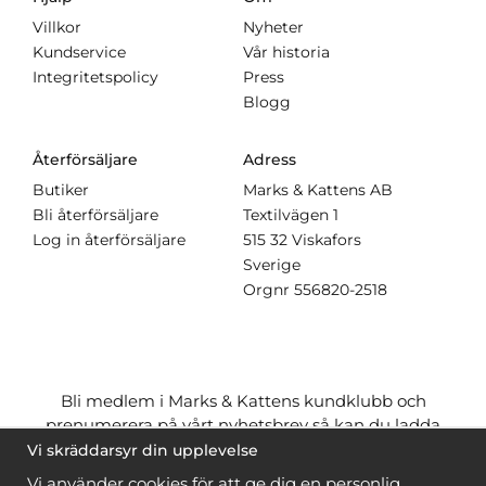
Villkor
Nyheter
Kundservice
Vår historia
Integritetspolicy
Press
Blogg
Återförsäljare
Adress
Butiker
Marks & Kattens AB
Bli återförsäljare
Textilvägen 1
Log in återförsäljare
515 32 Viskafors
Sverige
Orgnr
556820-2518
Bli medlem i Marks & Kattens kundklubb och
prenumerera på vårt nyhetsbrev så kan du ladda
ner många mönster
gratis
och få många
på köpet
Vi skräddarsyr din upplevelse
när du handlar garn till mönstret. Du ser vilka som
Vi använder cookies för att ge dig en personlig