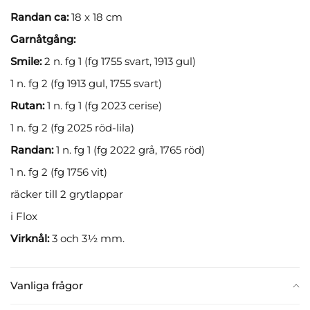
Randan ca:
18 x 18 cm
Garnåtgång:
Smile:
2 n. fg 1 (fg 1755 svart, 1913 gul)
1 n. fg 2 (fg 1913 gul, 1755 svart)
Rutan:
1 n. fg 1 (fg 2023 cerise)
1 n. fg 2 (fg 2025 röd-lila)
Randan:
1 n. fg 1 (fg 2022 grå, 1765 röd)
1 n. fg 2 (fg 1756 vit)
räcker till 2 grytlappar
i Flox
Virknål:
3 och 3½ mm.
Vanliga frågor