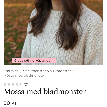
Gratis pdf vid köp av garn
Startsida
/
Stickmönster & Virkmönster
/
Mössa med bladmönster
(0)
Mössa med bladmönster
90 kr