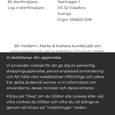
Bli återförsäljare
Textilvägen 1
Log in återförsäljare
515 32 Viskafors
Sverige
Orgnr
556820-2518
Bli medlem i Marks & Kattens kundklubb och
prenumerera på vårt nyhetsbrev så kan du ladda
ner många mönster
gratis
och få många
på köpet
Vi skräddarsyr din upplevelse
när du handlar garn till mönstret. Du ser vilka som
Vi använder cookies för att ge dig en personlig
är
gratis
när du är
inloggad
.
shoppingupplevelse, personanpassad annonsering
och för hålla våra webbplatser tillförlitliga och säkra.
Bli medlem
För detta ändamål samlar vi in information om
användarna, deras mönster och deras enheter.
Klicka på "Okej" om du tillåter alla cookies eller välj
vilka cookies du tillåter och vilka du vill stänga av
genom att klicka på "Inställningar" nedan.