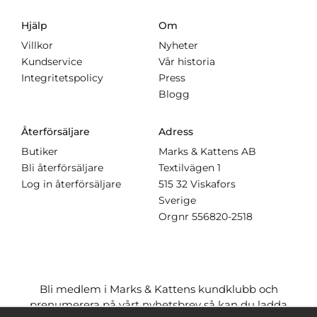
Hjälp
Om
Villkor
Nyheter
Kundservice
Vår historia
Integritetspolicy
Press
Blogg
Återförsäljare
Adress
Butiker
Marks & Kattens AB
Bli återförsäljare
Textilvägen 1
Log in återförsäljare
515 32 Viskafors
Sverige
Orgnr
556820-2518
Bli medlem i Marks & Kattens kundklubb och
prenumerera på vårt nyhetsbrev så kan du ladda