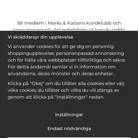
Bli medlem i Marks & Kattens kundklubb och
prenumerera på vårt nyhetsbrev så kan du ladda
ner många mönster
gratis
och få många
på köpet
Vi skräddarsyr din upplevelse
när du handlar garn till mönstret. Du ser vilka som
Vi använder cookies för att ge dig en personlig
är
gratis
när du är
inloggad
.
shoppingupplevelse, personanpassad annonsering
och för hålla våra webbplatser tillförlitliga och säkra.
Bli medlem
För detta ändamål samlar vi in information om
användarna, deras mönster och deras enheter.
Klicka på "Okej" om du tillåter alla cookies eller välj
vilka cookies du tillåter och vilka du vill stänga av
genom att klicka på "Inställningar" nedan.
Copyright © 2026, Marks & Kattens AB
Inställningar
Endast nödvändiga