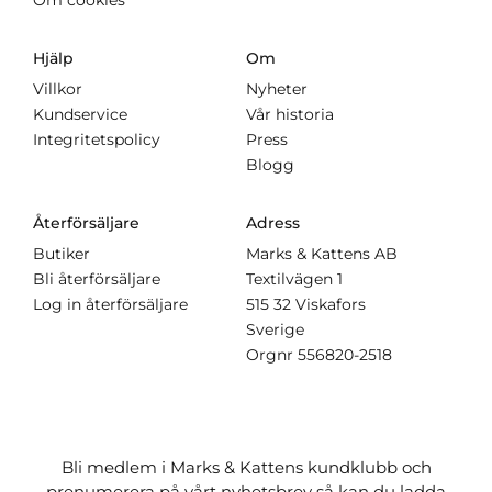
Hjälp
Om
Villkor
Nyheter
Kundservice
Vår historia
Integritetspolicy
Press
Blogg
Återförsäljare
Adress
Butiker
Marks & Kattens AB
Bli återförsäljare
Textilvägen 1
Log in återförsäljare
515 32 Viskafors
Sverige
Orgnr
556820-2518
Bli medlem i Marks & Kattens kundklubb och
prenumerera på vårt nyhetsbrev så kan du ladda