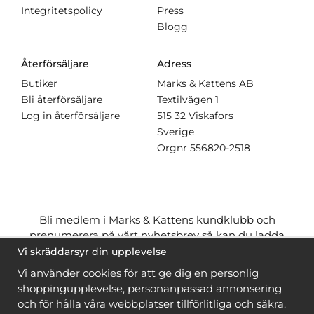
Integritetspolicy
Press
Blogg
Återförsäljare
Adress
Butiker
Marks & Kattens AB
Bli återförsäljare
Textilvägen 1
Log in återförsäljare
515 32 Viskafors
Sverige
Orgnr
556820-2518
Bli medlem i Marks & Kattens kundklubb och
prenumerera på vårt nyhetsbrev så kan du ladda
ner många mönster
gratis
och få många
på köpet
Vi skräddarsyr din upplevelse
när du handlar garn till mönstret. Du ser vilka som
Vi använder cookies för att ge dig en personlig
är
gratis
när du är
inloggad
.
shoppingupplevelse, personanpassad annonsering
och för hålla våra webbplatser tillförlitliga och säkra.
Bli medlem