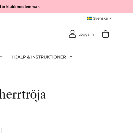
öp för klubbmedlemmar.
Logga in
HJÄLP & INSTRUKTIONER
herrtröja