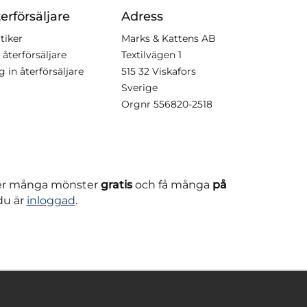
erförsäljare
Adress
tiker
Marks & Kattens AB
 återförsäljare
Textilvägen 1
g in återförsäljare
515 32 Viskafors
Sverige
Orgnr
556820-2518
ner många mönster
gratis
och få många
på
du är
inloggad
.