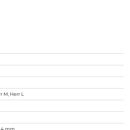
r M,
Herr L
,
4 mm