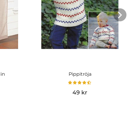
din
Pippitröja
49 kr