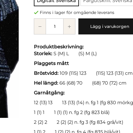
Digitalt Svenska
Färgutskrift Svenska
Finns i lager för omgående leverans
Lägg i varukorgen
Produktbeskrivning:
Storlek:
S (M) L (S) M (L)
Plaggets mått
Bröstvidd:
109 (115) 123 (115) 123 (131) cm
Hel längd:
66 (68) 70 (68) 70 (72) cm
Garnåtgång:
12 (13) 13 13 (13) (14) n. fg 1 (fg 830 mörkg
1 (1) 1 1 (1) (1) n. fg 2 (fg 823 blå)
2 (2) 2 2 (2) (2) n. fg 3 (fg 834 grå/vit)
1 (1) 2 1 (2) (2) n. fg 4 (fg 835 blå/vit)