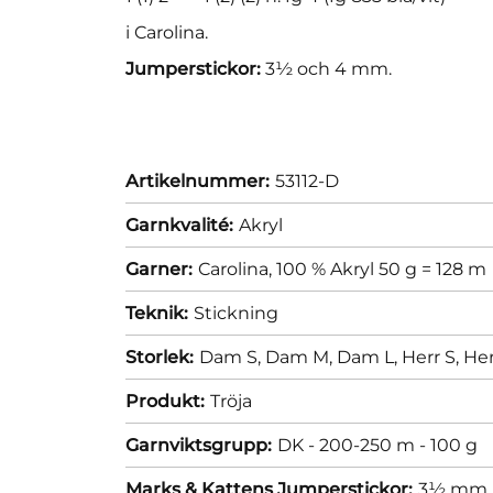
i Carolina.
Jumperstickor:
3½ och 4 mm.
Artikelnummer:
53112-D
Garnkvalité:
Akryl
Garner:
Carolina, 100 % Akryl 50 g = 128 m
Teknik:
Stickning
Storlek:
Dam S,
Dam M,
Dam L,
Herr S,
Her
Produkt:
Tröja
Garnviktsgrupp:
DK - 200-250 m - 100 g
Marks & Kattens Jumperstickor:
3½ mm