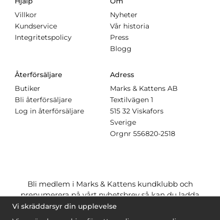
Hjälp
Om
Villkor
Nyheter
Kundservice
Vår historia
Integritetspolicy
Press
Blogg
Återförsäljare
Adress
Butiker
Marks & Kattens AB
Bli återförsäljare
Textilvägen 1
Log in återförsäljare
515 32 Viskafors
Sverige
Orgnr
556820-2518
Bli medlem i Marks & Kattens kundklubb och
prenumerera på vårt nyhetsbrev så kan du ladda
ner många mönster
gratis
och få många
på köpet
Vi skräddarsyr din upplevelse
när du handlar garn till mönstret. Du ser vilka som