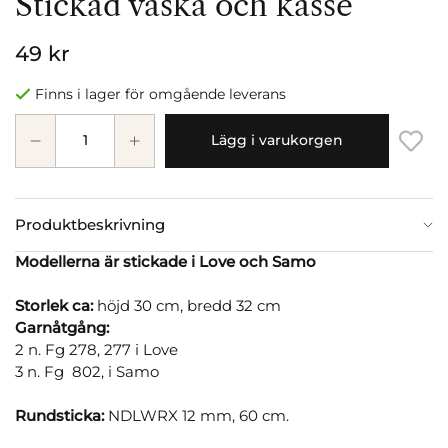
Stickad väska och kasse
49 kr
Finns i lager för omgående leverans
Lägg i varukorgen
Produktbeskrivning
Modellerna är stickade i Love och Samo
Storlek ca:
höjd 30 cm, bredd 32 cm
Garnåtgång:
2 n. Fg 278, 277 i Love
3 n. Fg 802, i Samo
Rundsticka:
NDLWRX 12 mm, 60 cm.