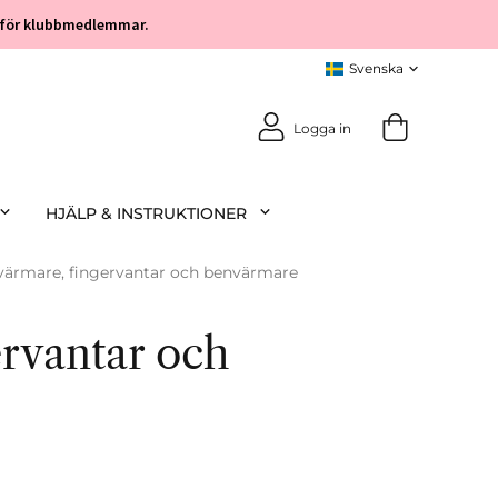
öp för klubbmedlemmar.
Logga in
HJÄLP & INSTRUKTIONER
värmare, fingervantar och benvärmare
ervantar och