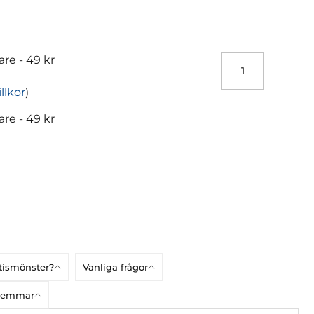
are -
49 kr
illkor
)
are -
49 kr
atismönster?
Vanliga frågor
dlemmar