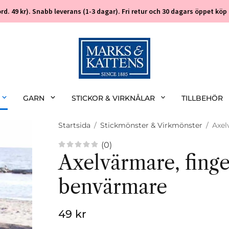
 (ord. 49 kr). Snabb leverans (1-3 dagar). Fri retur och 30 dagars öppet k
GARN
STICKOR & VIRKNÅLAR
TILLBEHÖR
Startsida
/
Stickmönster & Virkmönster
/
Axel
(0)
Axelvärmare, fing
benvärmare
49 kr