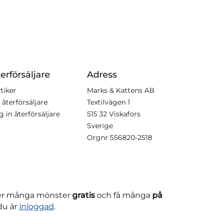
erförsäljare
Adress
tiker
Marks & Kattens AB
 återförsäljare
Textilvägen 1
g in återförsäljare
515 32 Viskafors
Sverige
Orgnr
556820-2518
ner många mönster
gratis
och få många
på
du är
inloggad
.