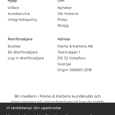
Hjälp
Om
Villkor
Nyheter
Kundservice
Vår historia
Integritetspolicy
Press
Blogg
Återförsäljare
Adress
Butiker
Marks & Kattens AB
Bli återförsäljare
Textilvägen 1
Log in återförsäljare
515 32 Viskafors
Sverige
Orgnr
556820-2518
Bli medlem i Marks & Kattens kundklubb och
prenumerera på vårt nyhetsbrev så kan du ladda
ner många mönster
gratis
och få många
på köpet
Vi skräddarsyr din upplevelse
när du handlar garn till mönstret. Du ser vilka som