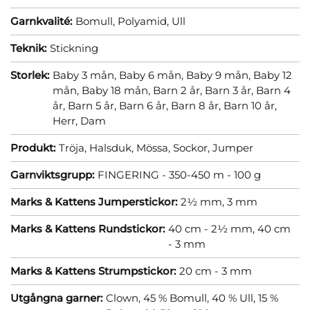
Garnkvalité:
Bomull,
Polyamid,
Ull
Teknik:
Stickning
Storlek:
Baby 3 mån,
Baby 6 mån,
Baby 9 mån,
Baby 12
mån,
Baby 18 mån,
Barn 2 år,
Barn 3 år,
Barn 4
år,
Barn 5 år,
Barn 6 år,
Barn 8 år,
Barn 10 år,
Herr,
Dam
Produkt:
Tröja,
Halsduk,
Mössa,
Sockor,
Jumper
Garnviktsgrupp:
FINGERING - 350-450 m - 100 g
Marks & Kattens Jumperstickor:
2½ mm,
3 mm
Marks & Kattens Rundstickor:
40 cm - 2½ mm,
40 cm
- 3 mm
Marks & Kattens Strumpstickor:
20 cm - 3 mm
Utgångna garner:
Clown, 45 % Bomull, 40 % Ull, 15 %