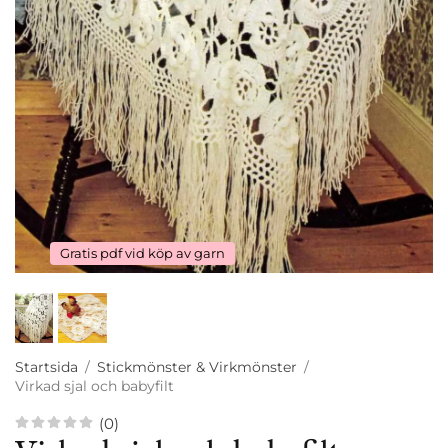
Gratis pdf vid köp av garn
Startsida
/
Stickmönster & Virkmönster
/
Virkad sjal och babyfilt
(0)