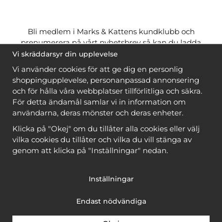
Bli medlem i Marks & Kattens kundklubb och
prenumerera på vårt nyhetsbrev så kan du ladda
ner många mönster
gratis
och få många
på köpet
Vi skräddarsyr din upplevelse
när du handlar garn till mönstret. Du ser vilka som
Vi använder cookies för att ge dig en personlig
är
gratis
när du är
inloggad
.
shoppingupplevelse, personanpassad annonsering
och för hålla våra webbplatser tillförlitliga och säkra.
Bli medlem
För detta ändamål samlar vi in information om
användarna, deras mönster och deras enheter.
Klicka på "Okej" om du tillåter alla cookies eller välj
vilka cookies du tillåter och vilka du vill stänga av
genom att klicka på "Inställningar" nedan.
Copyright © 2026, Marks & Kattens AB
Inställningar
Endast nödvändiga