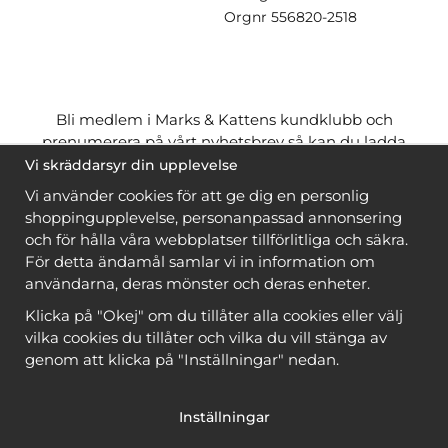
Orgnr
556820-2518
Bli medlem i Marks & Kattens kundklubb och
prenumerera på vårt nyhetsbrev så kan du ladda
ner många mönster
gratis
och få många
på köpet
Vi skräddarsyr din upplevelse
när du handlar garn till mönstret. Du ser vilka som
Vi använder cookies för att ge dig en personlig
är
gratis
när du är
inloggad
.
shoppingupplevelse, personanpassad annonsering
och för hålla våra webbplatser tillförlitliga och säkra.
Bli medlem
För detta ändamål samlar vi in information om
användarna, deras mönster och deras enheter.
Klicka på "Okej" om du tillåter alla cookies eller välj
vilka cookies du tillåter och vilka du vill stänga av
genom att klicka på "Inställningar" nedan.
Copyright © 2026, Marks & Kattens AB
Inställningar