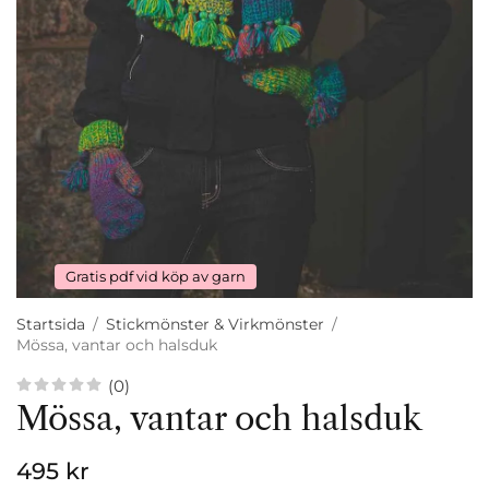
Gratis pdf vid köp av garn
Startsida
/
Stickmönster & Virkmönster
/
Mössa, vantar och halsduk
(0)
Mössa, vantar och halsduk
495 kr