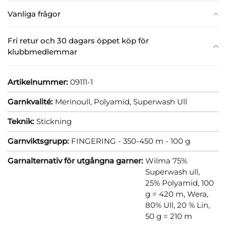
Vanliga frågor
Fri retur och 30 dagars öppet köp för
klubbmedlemmar
Artikelnummer:
09111-1
Garnkvalité:
Merinoull,
Polyamid,
Superwash Ull
Teknik:
Stickning
Garnviktsgrupp:
FINGERING - 350-450 m - 100 g
Garnalternativ för utgångna garner:
Wilma 75%
Superwash ull,
25% Polyamid, 100
g = 420 m,
Wera,
80% Ull, 20 % Lin,
50 g = 210 m