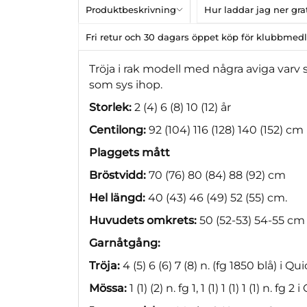
Produktbeskrivning
Hur laddar jag ner gr
Fri retur och 30 dagars öppet köp för klubbme
Tröja i rak modell med några aviga varv 
som sys ihop.
Storlek:
2 (4) 6 (8) 10 (12) år
Centilong:
92 (104) 116 (128) 140 (152) cm
Plaggets mått
Bröstvidd:
70 (76) 80 (84) 88 (92) cm
Hel längd:
40 (43) 46 (49) 52 (55) cm.
Huvudets omkrets:
50 (52-53) 54-55 cm
Garnåtgång:
Tröja:
4 (5) 6 (6) 7 (8) n. (fg 1850 blå) i Qu
Mössa:
1 (1) (2) n. fg 1, 1 (1) 1 (1) 1 (1) n. fg 2 