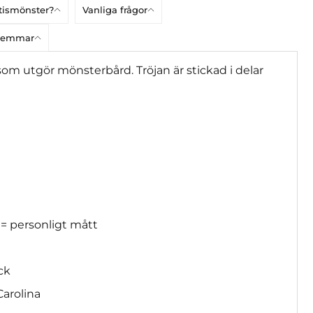
atismönster?
Vanliga frågor
dlemmar
som utgör mönsterbård. Tröjan är stickad i delar
 = personligt mått
ick
i Carolina