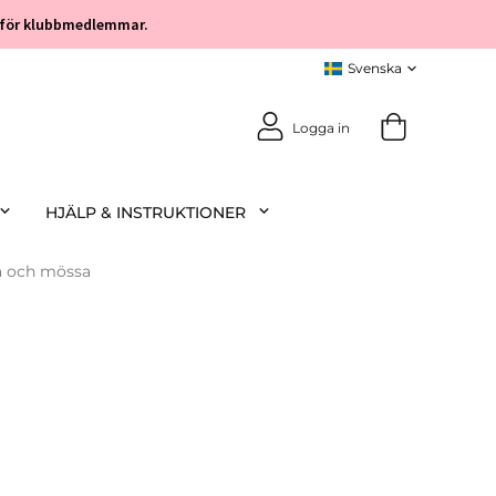
öp för klubbmedlemmar.
Logga in
HJÄLP & INSTRUKTIONER
a och mössa