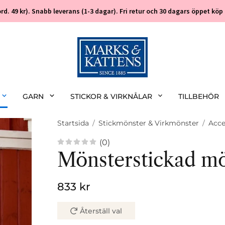
 (ord. 49 kr). Snabb leverans (1-3 dagar). Fri retur och 30 dagars öppet k
GARN
STICKOR & VIRKNÅLAR
TILLBEHÖR
Startsida
/
Stickmönster & Virkmönster
/
Acce
(0)
Mönsterstickad mö
833 kr
Återställ val