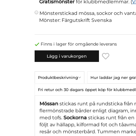
Gratismönster
för klubbmedlemmar. (
V
Mönsterstickad mössa, sockor och vant
Mönster: Färgutskrift Svenska
Finns i lager för omgående leverans
Lägg i varukorgen
Produktbeskrivning
Hur laddar jag ner gr
Fri retur och 30 dagars öppet köp för klubbme
Mössan
stickas runt på rundsticka från 
flermönstrade bårder enligt diagram, i
med tofs.
Sockorna
stickas runt från en
följt av hällapp, kilformad fot och tåav
resår och mönsterbård. Tummen markeras