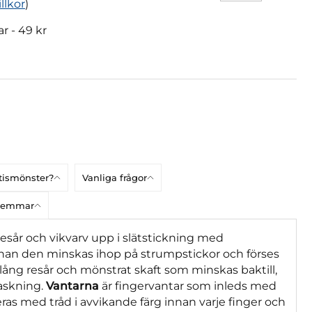
illkor
)
ar -
49 kr
atismönster?
Vanliga frågor
dlemmar
resår och vikvarv upp i slätstickning med
nnan den minskas ihop på strumpstickor och förses
 lång resår och mönstrat skaft som minskas baktill,
maskning.
Vantarna
är fingervantar som inleds med
 med tråd i avvikande färg innan varje finger och