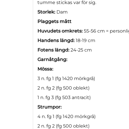
tumme stickas var för sig.
Storlek:
Dam
Plaggets mått
Huvudets omkrets:
55-56 cm = personli
Handens längd:
18-19 cm
Fotens längd:
24-25 cm
Garnåtgång:
Mössa:
3 n. fg 1 (fg 1420 mörkgrå)
2 n. fg 2 (fg 500 oblekt)
1 n. fg 3 (fg 503 antracit)
Strumpor:
4 n. fg 1 (fg 1420 mörkgrå)
2 n. fg 2 (fg 500 oblekt)