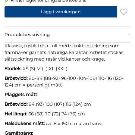
Finns i lager för omgående leverans
Lägg i varukorgen
Produktbeskrivning
Klassisk, rustik tröja i ull med strukturstickning som
framhäver garnets naturliga karaktär. Arbetet stickas i
slätstickning med resår vid kanter och krage.
Storlek:
XS (S) M (L) XL (XXL)
Bröstvidd:
80-84 (88-92) 96-100 (104-108) 110-116 (120-
124) cm = personligt mått
Plaggets mått
Bröstvidd:
84 (93) 100 (107) 116 (124) cm
Hel längd:
66 (68) 70 (72) 74 (76) cm
Halsdukens mått:
ca 18 x 190 cm utan frans.
Garnåtgång: