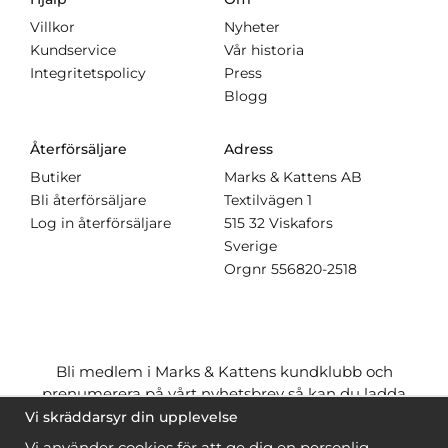
Villkor
Nyheter
Kundservice
Vår historia
Integritetspolicy
Press
Blogg
Återförsäljare
Adress
Butiker
Marks & Kattens AB
Bli återförsäljare
Textilvägen 1
Log in återförsäljare
515 32 Viskafors
Sverige
Orgnr
556820-2518
Bli medlem i Marks & Kattens kundklubb och
prenumerera på vårt nyhetsbrev så kan du ladda
ner många mönster
gratis
och få många
på köpet
Vi skräddarsyr din upplevelse
när du handlar garn till mönstret. Du ser vilka som
Vi använder cookies för att ge dig en personlig