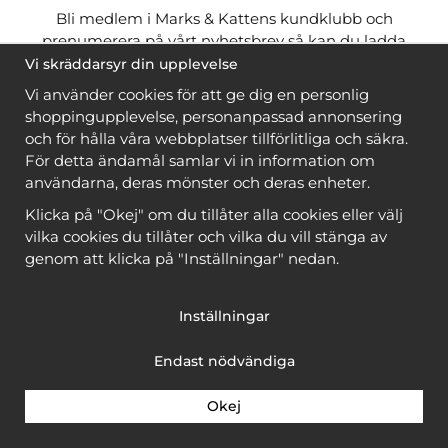
Bli medlem i Marks & Kattens kundklubb och
prenumerera på vårt nyhetsbrev så kan du ladda
ner många mönster
gratis
och få många
på köpet
Vi skräddarsyr din upplevelse
när du handlar garn till mönstret. Du ser vilka som
Vi använder cookies för att ge dig en personlig
är
gratis
när du är
inloggad
.
shoppingupplevelse, personanpassad annonsering
och för hålla våra webbplatser tillförlitliga och säkra.
Bli medlem
För detta ändamål samlar vi in information om
användarna, deras mönster och deras enheter.
Klicka på "Okej" om du tillåter alla cookies eller välj
vilka cookies du tillåter och vilka du vill stänga av
genom att klicka på "Inställningar" nedan.
Copyright © 2026, Marks & Kattens AB
Inställningar
Endast nödvändiga
Okej