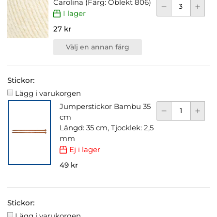
Carolina (Färg: Oblekt 806)
I lager
27 kr
Välj en annan färg
Stickor:
Lägg i varukorgen
Jumperstickor Bambu 35
cm
Längd: 35 cm, Tjocklek: 2,5
mm
Ej i lager
49 kr
Stickor:
Lägg i varukorgen